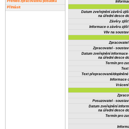
Přehled zpracovatelů posudků
Informa
Přihlásit
Datum zveřejnění závěrů zjiš
na úřední desce do
Závěry zjišť
Informace o závěru zjišť
Vliv na sousta
Zpracovate
Zpracovatel - soustav
Datum zveřejnění informace
na úřední desce do
Termín pro zas
Text
Text přepracované/doplněn
Informace 
Vrácení
Zpraco
Posuzovatel - soustav
Datum zveřejnění infor
na úřední desce do
Termín pro zas
Inform