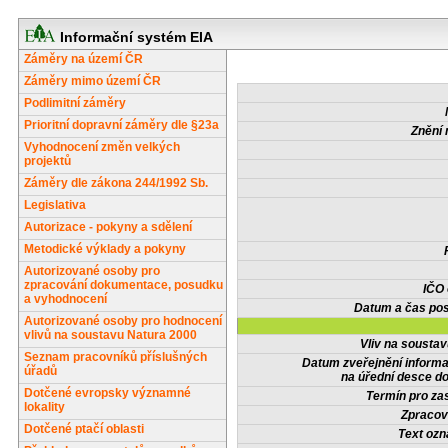
Informační systém EIA
Záměry na území ČR
Záměry mimo území ČR
Podlimitní záměry
Prioritní dopravní záměry dle §23a
Znění 
Vyhodnocení změn velkých
projektů
Záměry dle zákona 244/1992 Sb.
Legislativa
Autorizace - pokyny a sdělení
Metodické výklady a pokyny
Autorizované osoby pro
zpracování dokumentace, posudku
IČO
a vyhodnocení
Datum a čas pos
Autorizované osoby pro hodnocení
vlivů na soustavu Natura 2000
Vliv na sousta
Seznam pracovníků příslušných
Datum zveřejnění inform
úřadů
na úřední desce do
Dotčené evropsky významné
Termín pro zas
lokality
Zpracov
Dotčené ptačí oblasti
Text oz