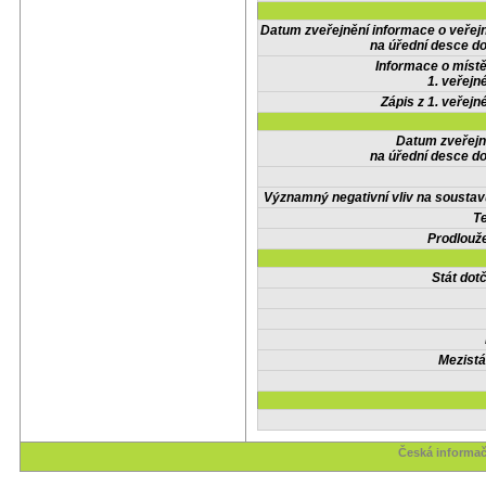
Datum zveřejnění informace o veřej
na úřední desce do
Informace o místě
1. veřejn
Zápis z 1. veřejn
Datum zveřejn
na úřední desce do
Významný negativní vliv na soustav
Te
Prodlouže
Stát do
Mezistá
Česká informač