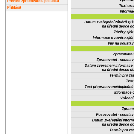
Zpracov
Přehled zpracovatelů posudků
Text oz
Přihlásit
Informa
Datum zveřejnění závěrů zjiš
na úřední desce do
Závěry zjišť
Informace o závěru zjišť
Vliv na sousta
Zpracovate
Zpracovatel - soustav
Datum zveřejnění informace
na úřední desce do
Termín pro zas
Text
Text přepracované/doplněn
Informace 
Vrácení
Zpraco
Posuzovatel - soustav
Datum zveřejnění infor
na úřední desce do
Termín pro zas