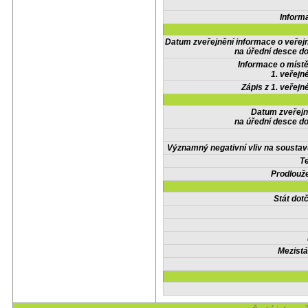
Inform
Datum zveřejnění informace o veřej
na úřední desce do
Informace o místě
1. veřejn
Zápis z 1. veřejn
Datum zveřejn
na úřední desce do
Významný negativní vliv na soustav
Te
Prodlouže
Stát do
Mezistá