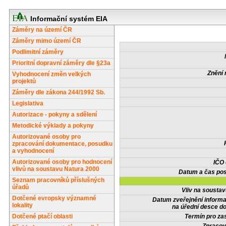
Informační systém EIA
Záměry na území ČR
Záměry mimo území ČR
Podlimitní záměry
Prioritní dopravní záměry dle §23a
Znění 
Vyhodnocení změn velkých
projektů
Záměry dle zákona 244/1992 Sb.
Legislativa
Autorizace - pokyny a sdělení
Metodické výklady a pokyny
Autorizované osoby pro
zpracování dokumentace, posudku
a vyhodnocení
Autorizované osoby pro hodnocení
IČO
vlivů na soustavu Natura 2000
Datum a čas pos
Seznam pracovníků příslušných
úřadů
Vliv na sousta
Dotčené evropsky významné
Datum zveřejnění inform
lokality
na úřední desce do
Dotčené ptačí oblasti
Termín pro zas