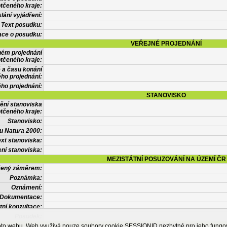
tčeného kraje:
lání vyjádření:
Text posudku:
ace o posudku:
VEŘEJNÉ PROJEDNÁNÍ
ném projednání
tčeného kraje:
 a času konání
ého projednání:
ého projednání:
STANOVISKO
ění stanoviska
tčeného kraje:
Stanovisko:
u Natura 2000:
xt stanoviska:
ní stanoviska:
MEZISTÁTNÍ POSUZOVÁNÍ NA ÚZEMÍ ČR
tčený záměrem:
Poznámka:
Oznámení:
Dokumentace:
tní konzultace:
Posudek:
OSTATNÍ INFORMACE
ohoto webu. Web využívá pouze soubory cookie SESSIONID nezbytné pro jeho fung