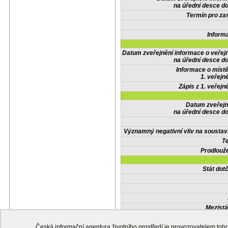
na úřední desce do
Termín pro zas
Inform
Datum zveřejnění informace o veřej
na úřední desce do
Informace o místě
1. veřejn
Zápis z 1. veřejn
Datum zveřejn
na úřední desce do
Významný negativní vliv na soustav
Te
Prodlouže
Stát do
Mezistá
Česká informační agentura životního prostředí je provozovatelem t