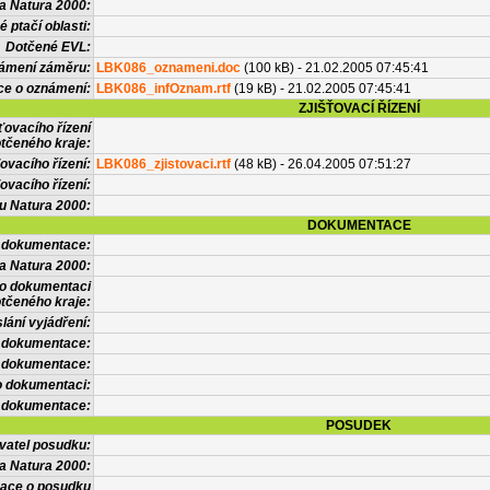
a Natura 2000:
 ptačí oblasti:
Dotčené EVL:
námení záměru:
LBK086_oznameni.doc
(100 kB) - 21.02.2005 07:45:41
ce o oznámení:
LBK086_infOznam.rtf
(19 kB) - 21.02.2005 07:45:41
ZJIŠŤOVACÍ ŘÍZENÍ
ťovacího řízení
tčeného kraje:
ovacího řízení:
LBK086_zjistovaci.rtf
(48 kB) - 26.04.2005 07:51:27
ovacího řízení:
vu Natura 2000:
DOKUMENTACE
l dokumentace:
a Natura 2000:
 o dokumentaci
tčeného kraje:
lání vyjádření:
 dokumentace:
é dokumentace:
o dokumentaci:
 dokumentace:
POSUDEK
vatel posudku:
a Natura 2000:
mace o posudku