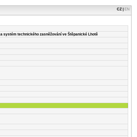
CZ
|
EN
ní a systém technického zasněžování ve Štěpanické Lhotě