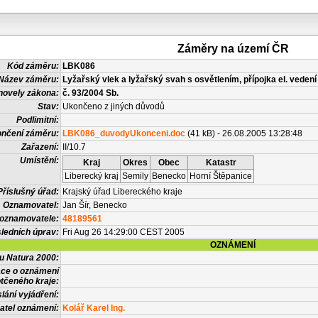
Záměry na území ČR
Kód záměru:
LBK086
Název záměru:
Lyžařský vlek a lyžařský svah s osvětlením, přípojka el. vede
novely zákona:
č. 93/2004 Sb.
Stav:
Ukončeno z jiných důvodů
Podlimitní:
nčení záměru:
LBK086_duvodyUkonceni.doc
(41 kB) - 26.08.2005 13:28:48
Zařazení:
II/10.7
Umístění:
Kraj
Okres
Obec
Katastr
Liberecký kraj
Semily
Benecko
Horní Štěpanice
Příslušný úřad:
Krajský úřad Libereckého kraje
Oznamovatel:
Jan Šír, Benecko
 oznamovatele:
48189561
ledních úprav:
Fri Aug 26 14:29:00 CEST 2005
OZNÁMENÍ
vu Natura 2000:
ace o oznámení
tčeného kraje:
lání vyjádření:
atel oznámení:
Kolář Karel Ing.