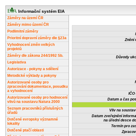
Informační systém EIA
Záměry na území ČR
Záměry mimo území ČR
Podlimitní záměry
Prioritní dopravní záměry dle §23a
Znění 
Vyhodnocení změn velkých
projektů
Záměry dle zákona 244/1992 Sb.
Důvody uko
Legislativa
Autorizace - pokyny a sdělení
Metodické výklady a pokyny
Autorizované osoby pro
zpracování dokumentace, posudku
a vyhodnocení
IČO
Autorizované osoby pro hodnocení
Datum a čas pos
vlivů na soustavu Natura 2000
Seznam pracovníků příslušných
Vliv na sousta
úřadů
Datum zveřejnění inform
Dotčené evropsky významné
na úřední desce do
lokality
Termín pro zas
Dotčené ptačí oblasti
Zpracov