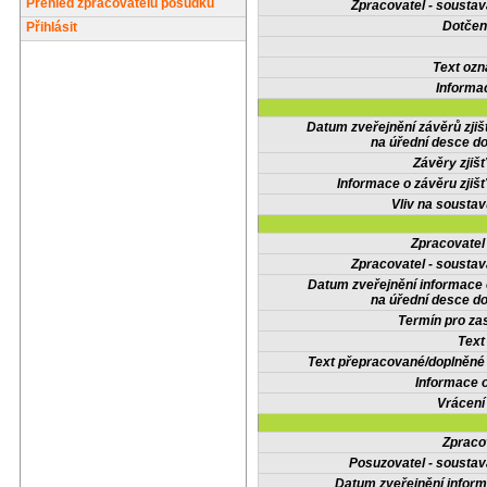
Přehled zpracovatelů posudků
Zpracovatel - soustav
Dotčené
Přihlásit
Text oz
Informa
Datum zveřejnění závěrů zjiš
na úřední desce do
Závěry zjišť
Informace o závěru zjišť
Vliv na sousta
Zpracovate
Zpracovatel - soustav
Datum zveřejnění informace
na úřední desce do
Termín pro zas
Text
Text přepracované/doplněn
Informace 
Vrácení
Zpraco
Posuzovatel - soustav
Datum zveřejnění infor