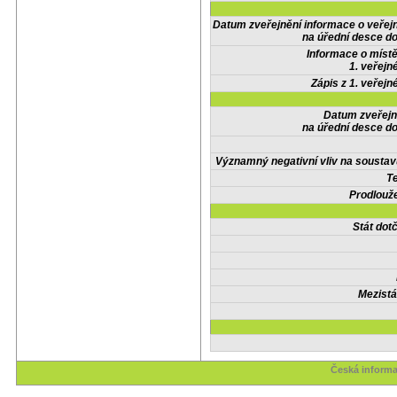
Datum zveřejnění informace o veřej
na úřední desce do
Informace o místě
1. veřejn
Zápis z 1. veřejn
Datum zveřejn
na úřední desce do
Významný negativní vliv na soustav
Te
Prodlouže
Stát do
Mezistá
Česká informa