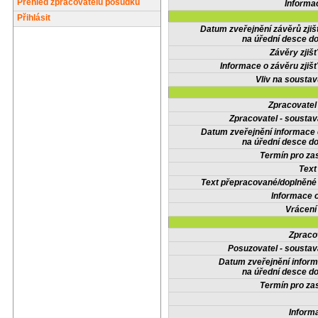
Přehled zpracovatelů posudků
Informa
Přihlásit
Datum zveřejnění závěrů zjiš
na úřední desce do
Závěry zjišť
Informace o závěru zjišť
Vliv na sousta
Zpracovate
Zpracovatel - soustav
Datum zveřejnění informace
na úřední desce do
Termín pro zas
Text
Text přepracované/doplněn
Informace 
Vrácení
Zpraco
Posuzovatel - soustav
Datum zveřejnění infor
na úřední desce do
Termín pro zas
Inform