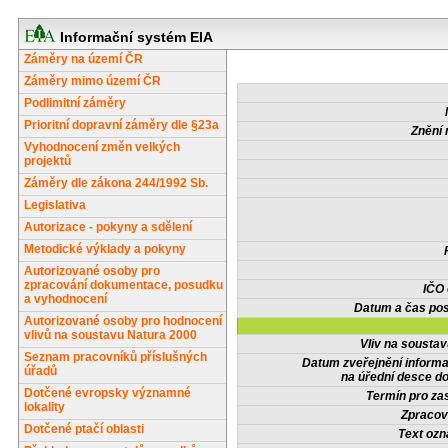
Informační systém EIA
Záměry na území ČR
Záměry mimo území ČR
Podlimitní záměry
Prioritní dopravní záměry dle §23a
Znění 
Vyhodnocení změn velkých
projektů
Záměry dle zákona 244/1992 Sb.
Legislativa
Autorizace - pokyny a sdělení
Metodické výklady a pokyny
Autorizované osoby pro
zpracování dokumentace, posudku
IČO
a vyhodnocení
Datum a čas pos
Autorizované osoby pro hodnocení
vlivů na soustavu Natura 2000
Vliv na sousta
Seznam pracovníků příslušných
Datum zveřejnění inform
úřadů
na úřední desce do
Dotčené evropsky významné
Termín pro zas
lokality
Zpracov
Dotčené ptačí oblasti
Text oz