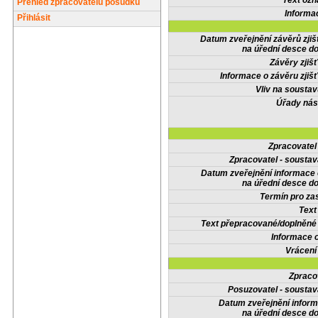
Text oz
Přehled zpracovatelů posudků
Informa
Přihlásit
Datum zveřejnění závěrů zjiš
na úřední desce do
Závěry zjišť
Informace o závěru zjišť
Vliv na sousta
Úřady nás
Zpracovate
Zpracovatel - soustav
Datum zveřejnění informace
na úřední desce do
Termín pro zas
Text
Text přepracované/doplněn
Informace 
Vrácení
Zpraco
Posuzovatel - soustav
Datum zveřejnění infor
na úřední desce do