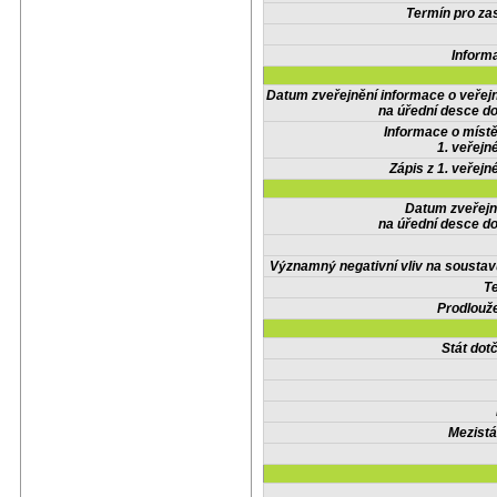
Termín pro zas
Inform
Datum zveřejnění informace o veřej
na úřední desce do
Informace o místě
1. veřejn
Zápis z 1. veřejn
Datum zveřejn
na úřední desce do
Významný negativní vliv na soustav
Te
Prodlouže
Stát do
Mezistá