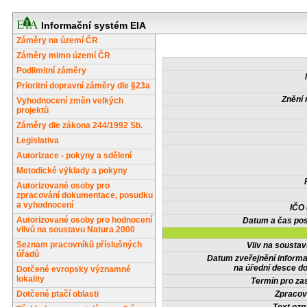
Informační systém EIA
Záměry na území ČR
Záměry mimo území ČR
Podlimitní záměry
Prioritní dopravní záměry dle §23a
Znění 
Vyhodnocení změn velkých
projektů
Záměry dle zákona 244/1992 Sb.
Legislativa
Autorizace - pokyny a sdělení
Metodické výklady a pokyny
Autorizované osoby pro
zpracování dokumentace, posudku
a vyhodnocení
IČO
Autorizované osoby pro hodnocení
Datum a čas pos
vlivů na soustavu Natura 2000
Seznam pracovníků příslušných
Vliv na sousta
úřadů
Datum zveřejnění inform
na úřední desce do
Dotčené evropsky významné
lokality
Termín pro zas
Dotčené ptačí oblasti
Zpracov