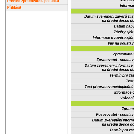
Text oz
Přehled zpracovatelů posudků
Informa
Přihlásit
Datum zveřejnění závěrů zjiš
na úřední desce do
Datum nabyt
Závěry zjišť
Informace o závěru zjišť
Vliv na sousta
Zpracovate
Zpracovatel - soustav
Datum zveřejnění informace
na úřední desce do
Termín pro zas
Text
Text přepracované/doplněn
Informace 
Vrácení
Zpraco
Posuzovatel - soustav
Datum zveřejnění infor
na úřední desce do
Termín pro zas