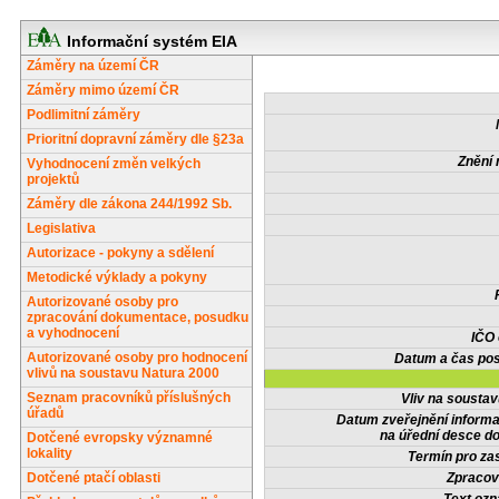
Informační systém EIA
Záměry na území ČR
Záměry mimo území ČR
Podlimitní záměry
Prioritní dopravní záměry dle §23a
Znění 
Vyhodnocení změn velkých
projektů
Záměry dle zákona 244/1992 Sb.
Legislativa
Autorizace - pokyny a sdělení
Metodické výklady a pokyny
Autorizované osoby pro
zpracování dokumentace, posudku
a vyhodnocení
IČO
Autorizované osoby pro hodnocení
Datum a čas pos
vlivů na soustavu Natura 2000
Seznam pracovníků příslušných
Vliv na sousta
úřadů
Datum zveřejnění inform
na úřední desce do
Dotčené evropsky významné
lokality
Termín pro zas
Dotčené ptačí oblasti
Zpracov