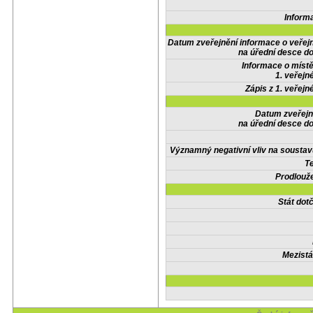
Inform
Datum zveřejnění informace o veřej
na úřední desce do
Informace o místě
1. veřejn
Zápis z 1. veřejn
Datum zveřejn
na úřední desce do
Významný negativní vliv na soustav
Te
Prodlouže
Stát do
Mezistá