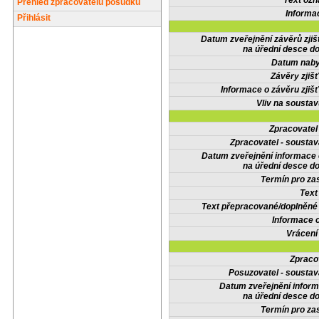
Text oz
Přehled zpracovatelů posudků
Informa
Přihlásit
Datum zveřejnění závěrů zjiš
na úřední desce do
Datum nabyt
Závěry zjišť
Informace o závěru zjišť
Vliv na sousta
Zpracovate
Zpracovatel - soustav
Datum zveřejnění informace
na úřední desce do
Termín pro zas
Text
Text přepracované/doplněn
Informace 
Vrácení
Zpraco
Posuzovatel - soustav
Datum zveřejnění infor
na úřední desce do
Termín pro zas