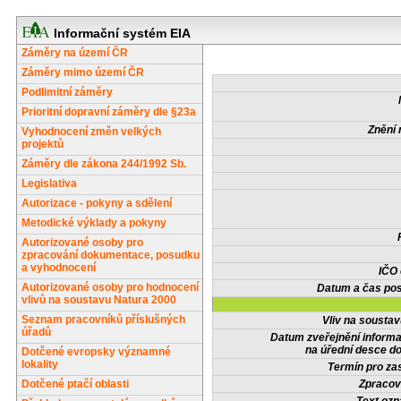
Informační systém EIA
Záměry na území ČR
Záměry mimo území ČR
Podlimitní záměry
Prioritní dopravní záměry dle §23a
Znění 
Vyhodnocení změn velkých
projektů
Záměry dle zákona 244/1992 Sb.
Legislativa
Autorizace - pokyny a sdělení
Metodické výklady a pokyny
Autorizované osoby pro
zpracování dokumentace, posudku
a vyhodnocení
IČO
Autorizované osoby pro hodnocení
Datum a čas pos
vlivů na soustavu Natura 2000
Seznam pracovníků příslušných
Vliv na sousta
úřadů
Datum zveřejnění inform
na úřední desce do
Dotčené evropsky významné
lokality
Termín pro zas
Dotčené ptačí oblasti
Zpracov