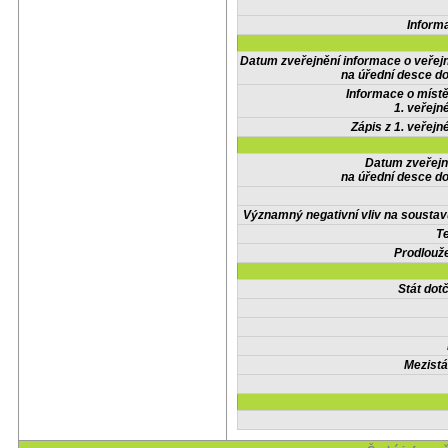
Inform
Datum zveřejnění informace o veřej
na úřední desce do
Informace o místě
1. veřejn
Zápis z 1. veřejn
Datum zveřejn
na úřední desce do
Významný negativní vliv na soustav
Te
Prodlouže
Stát do
Mezistá