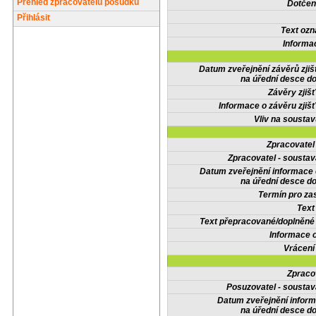
Přehled zpracovatelů posudků
Dotčené
Přihlásit
Text oz
Informa
Datum zveřejnění závěrů zjiš
na úřední desce do
Závěry zjišť
Informace o závěru zjišť
Vliv na sousta
Zpracovate
Zpracovatel - soustav
Datum zveřejnění informace
na úřední desce do
Termín pro zas
Text
Text přepracované/doplněn
Informace 
Vrácení
Zpraco
Posuzovatel - soustav
Datum zveřejnění infor
na úřední desce do