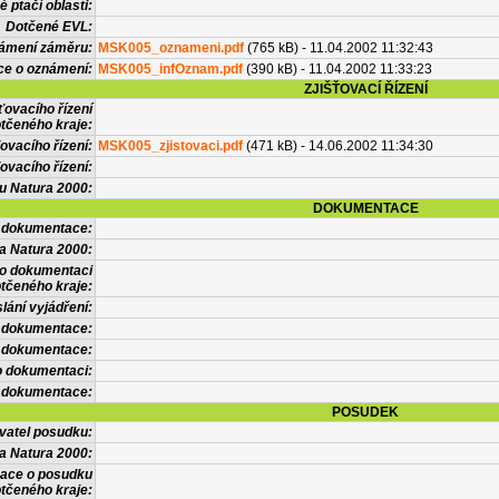
 ptačí oblasti:
Dotčené EVL:
námení záměru:
MSK005_oznameni.pdf
(765 kB) - 11.04.2002 11:32:43
ce o oznámení:
MSK005_infOznam.pdf
(390 kB) - 11.04.2002 11:33:23
ZJIŠŤOVACÍ ŘÍZENÍ
ťovacího řízení
tčeného kraje:
ovacího řízení:
MSK005_zjistovaci.pdf
(471 kB) - 14.06.2002 11:34:30
ovacího řízení:
vu Natura 2000:
DOKUMENTACE
l dokumentace:
a Natura 2000:
 o dokumentaci
tčeného kraje:
lání vyjádření:
 dokumentace:
é dokumentace:
o dokumentaci:
 dokumentace:
POSUDEK
vatel posudku:
a Natura 2000:
mace o posudku
tčeného kraje: