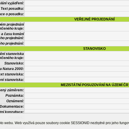
lání vyjádření:
Text posudku:
ace o posudku:
VEŘEJNÉ PROJEDNÁNÍ
ném projednání
tčeného kraje:
 a času konání
ého projednání:
ého projednání:
STANOVISKO
ění stanoviska
tčeného kraje:
Stanovisko:
u Natura 2000:
xt stanoviska:
ní stanoviska:
MEZISTÁTNÍ POSUZOVÁNÍ NA ÚZEMÍ ČR
tčený záměrem:
Poznámka:
Oznámení:
Dokumentace:
tní konzultace:
Posudek:
OSTATNÍ INFORMACE
ohoto webu. Web využívá pouze soubory cookie SESSIONID nezbytné pro jeho fung
Poznámka: