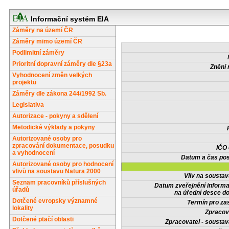
Informační systém EIA
Záměry na území ČR
Záměry mimo území ČR
Podlimitní záměry
Prioritní dopravní záměry dle §23a
Znění 
Vyhodnocení změn velkých
projektů
Záměry dle zákona 244/1992 Sb.
Legislativa
Autorizace - pokyny a sdělení
Metodické výklady a pokyny
Autorizované osoby pro
zpracování dokumentace, posudku
IČO
a vyhodnocení
Datum a čas pos
Autorizované osoby pro hodnocení
vlivů na soustavu Natura 2000
Vliv na sousta
Seznam pracovníků příslušných
Datum zveřejnění inform
úřadů
na úřední desce do
Dotčené evropsky významné
Termín pro zas
lokality
Zpracov
Dotčené ptačí oblasti
Zpracovatel - soustav