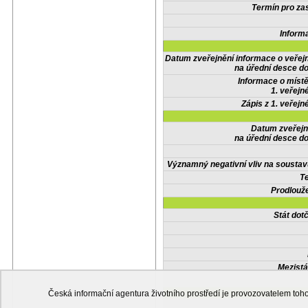
Termín pro zas
Inform
Datum zveřejnění informace o veřej
na úřední desce do
Informace o místě
1. veřejn
Zápis z 1. veřejn
Datum zveřejn
na úřední desce do
Významný negativní vliv na soustav
Te
Prodlouže
Stát do
Mezistá
Česká informační agentura životního prostředí je provozovatelem t