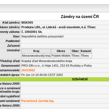
Záměry na území ČR
Kód záměru:
MSK005
Název záměru:
Prodejna LIDL, ul. Lidická - areál stavebnin, k.ú. Třinec
novely zákona:
č. 100/2001 Sb.
Stav:
Nepodléhá dalšímu posuzování
Podlimitní:
Zařazení:
Umístění:
Kraj
Okres
Obec
Katastr
Moravskoslezský kraj
Frýdek-Místek
Třinec
Třinec
Příslušný úřad:
Krajský úřad Moravskoslezského kraje
Oznamovatel:
PRO-SIN s.r.o., U Háje 1451, 252 63 Roztoky u Prahy
 oznamovatele:
26433982
ledních úprav:
Fri Jun 14 10:46:00 CEST 2002
OZNÁMENÍ
vu Natura 2000:
ace o oznámení
tčeného kraje:
lání vyjádření:
atel oznámení:
Paciorková Jarmila Ing.
a Natura 2000: