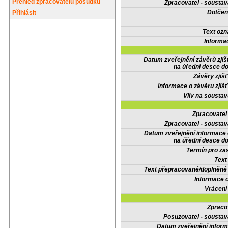
Přehled zpracovatelů posudků
Zpracovatel - soustav
Dotčené
Přihlásit
Text oz
Informa
Datum zveřejnění závěrů zjiš
na úřední desce do
Závěry zjišť
Informace o závěru zjišť
Vliv na sousta
Zpracovate
Zpracovatel - soustav
Datum zveřejnění informace
na úřední desce do
Termín pro zas
Text
Text přepracované/doplněn
Informace 
Vrácení
Zpraco
Posuzovatel - soustav
Datum zveřejnění infor