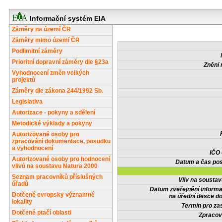
Informační systém EIA
Záměry na území ČR
Záměry mimo území ČR
Podlimitní záměry
Prioritní dopravní záměry dle §23a
Znění 
Vyhodnocení změn velkých
projektů
Záměry dle zákona 244/1992 Sb.
Legislativa
Autorizace - pokyny a sdělení
Metodické výklady a pokyny
Autorizované osoby pro
zpracování dokumentace, posudku
a vyhodnocení
IČO
Autorizované osoby pro hodnocení
Datum a čas pos
vlivů na soustavu Natura 2000
Seznam pracovníků příslušných
Vliv na sousta
úřadů
Datum zveřejnění inform
Dotčené evropsky významné
na úřední desce do
lokality
Termín pro zas
Dotčené ptačí oblasti
Zpracov