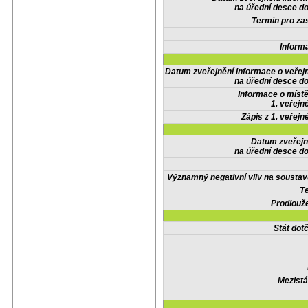
na úřední desce do
Termín pro zas
Inform
Datum zveřejnění informace o veřej
na úřední desce do
Informace o místě
1. veřejn
Zápis z 1. veřejn
Datum zveřejn
na úřední desce do
Významný negativní vliv na soustav
Te
Prodlouže
Stát do
Mezistá