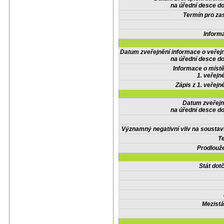
na úřední desce do
Termín pro zas
Inform
Datum zveřejnění informace o veřej
na úřední desce do
Informace o místě
1. veřejn
Zápis z 1. veřejn
Datum zveřejn
na úřední desce do
Významný negativní vliv na soustav
Te
Prodlouže
Stát do
Mezistá