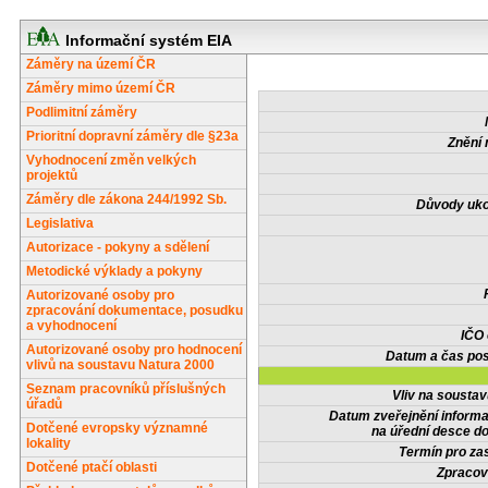
Informační systém EIA
Záměry na území ČR
Záměry mimo území ČR
Podlimitní záměry
Prioritní dopravní záměry dle §23a
Znění 
Vyhodnocení změn velkých
projektů
Záměry dle zákona 244/1992 Sb.
Důvody uko
Legislativa
Autorizace - pokyny a sdělení
Metodické výklady a pokyny
Autorizované osoby pro
zpracování dokumentace, posudku
a vyhodnocení
IČO
Autorizované osoby pro hodnocení
Datum a čas pos
vlivů na soustavu Natura 2000
Seznam pracovníků příslušných
Vliv na sousta
úřadů
Datum zveřejnění inform
Dotčené evropsky významné
na úřední desce do
lokality
Termín pro zas
Dotčené ptačí oblasti
Zpracov