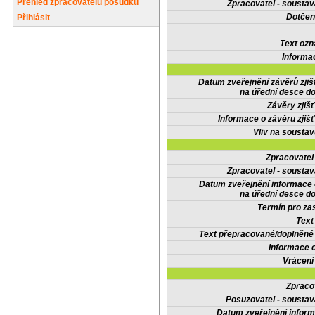
Přehled zpracovatelů posudků
Zpracovatel - soustav
Dotčené
Přihlásit
Text oz
Informa
Datum zveřejnění závěrů zjiš
na úřední desce do
Závěry zjišť
Informace o závěru zjišť
Vliv na sousta
Zpracovate
Zpracovatel - soustav
Datum zveřejnění informace
na úřední desce do
Termín pro zas
Text
Text přepracované/doplněn
Informace 
Vrácení
Zpraco
Posuzovatel - soustav
Datum zveřejnění infor