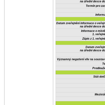
na úřední desce do
Termín pro zas
Inform
Datum zveřejnění informace o veřej
na úřední desce do
Informace o místě
1. veřejn
Zápis z 1. veřejn
Datum zveřejn
na úřední desce do
Významný negativní vliv na soustav
Te
Prodlouže
Stát do
Mezistá