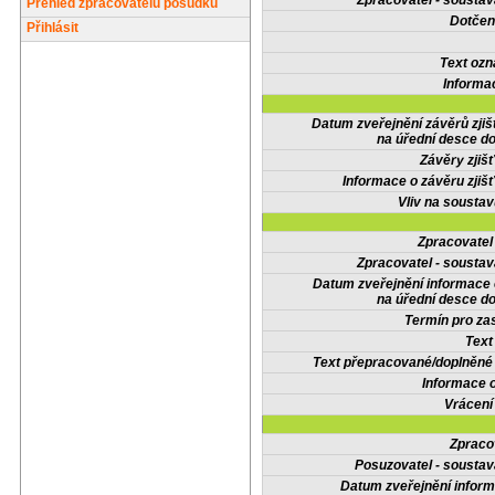
Zpracovatel - soustav
Přehled zpracovatelů posudků
Dotčené
Přihlásit
Text oz
Informa
Datum zveřejnění závěrů zjiš
na úřední desce do
Závěry zjišť
Informace o závěru zjišť
Vliv na sousta
Zpracovate
Zpracovatel - soustav
Datum zveřejnění informace
na úřední desce do
Termín pro zas
Text
Text přepracované/doplněn
Informace 
Vrácení
Zpraco
Posuzovatel - soustav
Datum zveřejnění infor