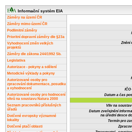
Informační systém EIA
Záměry na území ČR
Záměry mimo území ČR
Podlimitní záměry
Prioritní dopravní záměry dle §23a
Znění 
Vyhodnocení změn velkých
projektů
Záměry dle zákona 244/1992 Sb.
Legislativa
Autorizace - pokyny a sdělení
Metodické výklady a pokyny
Autorizované osoby pro
zpracování dokumentace, posudku
a vyhodnocení
IČO
Autorizované osoby pro hodnocení
Datum a čas pos
vlivů na soustavu Natura 2000
Seznam pracovníků příslušných
Vliv na sousta
úřadů
Datum zveřejnění inform
na úřední desce do
Dotčené evropsky významné
lokality
Termín pro zas
Dotčené ptačí oblasti
Zpracov