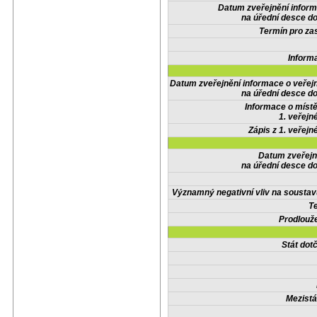
Datum zveřejnění infor
na úřední desce do
Termín pro zas
Inform
Datum zveřejnění informace o veřej
na úřední desce do
Informace o místě
1. veřejn
Zápis z 1. veřejn
Datum zveřejn
na úřední desce do
Významný negativní vliv na soustav
Te
Prodlouže
Stát do
Mezistá