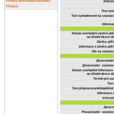
Přehled zpracovatelů posudků
Dotčené
Přihlásit
Text oz
Text vyhodnocení na soustav
Informa
Datum zveřejnění závěrů zjiš
na úřední desce do
Závěry zjišť
Informace o závěru zjišť
Vliv na sousta
Zpracovate
Zpracovatel - soustav
Datum zveřejnění informace
na úřední desce do
Termín pro zas
Text
Text přepracované/doplněn
Informace 
Vrácení
Zpraco
Posuzovatel - soustav