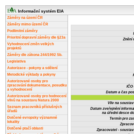
Informační systém EIA
Záměry na území ČR
Záměry mimo území ČR
Podlimitní záměry
Prioritní dopravní záměry dle §23a
Znění 
Vyhodnocení změn velkých
projektů
Záměry dle zákona 244/1992 Sb.
Legislativa
Autorizace - pokyny a sdělení
Metodické výklady a pokyny
Autorizované osoby pro
zpracování dokumentace, posudku
IČO
a vyhodnocení
Datum a čas pos
Autorizované osoby pro hodnocení
vlivů na soustavu Natura 2000
Vliv na sousta
Seznam pracovníků příslušných
Datum zveřejnění inform
úřadů
na úřední desce do
Dotčené evropsky významné
Termín pro zas
lokality
Zpracov
Dotčené ptačí oblasti
Zpracovatel - soustav