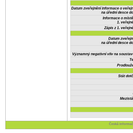
Datum zveřejnění informace o veřej
na úřední desce do
Informace o místě
1. veřejn
Zápis z 1. veřejn
Datum zveřejn
na úřední desce do
Významný negativní vliv na soustav
Te
Prodlouže
Stát do
Mezistá
Česká informač