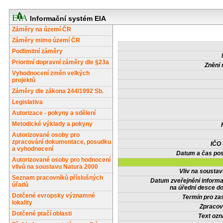
Informační systém EIA
Záměry na území ČR
Záměry mimo území ČR
Podlimitní záměry
Prioritní dopravní záměry dle §23a
Znění 
Vyhodnocení změn velkých
projektů
Záměry dle zákona 244/1992 Sb.
Legislativa
Autorizace - pokyny a sdělení
Metodické výklady a pokyny
Autorizované osoby pro
zpracování dokumentace, posudku
IČO
a vyhodnocení
Datum a čas pos
Autorizované osoby pro hodnocení
vlivů na soustavu Natura 2000
Vliv na sousta
Seznam pracovníků příslušných
Datum zveřejnění inform
úřadů
na úřední desce do
Dotčené evropsky významné
Termín pro zas
lokality
Zpracov
Dotčené ptačí oblasti
Text oz