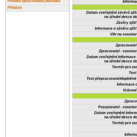
Přehled zpracovatelů posudků
Informa
Přihlásit
Datum zveřejnění závěrů zjiš
na úřední desce do
Závěry zjišť
Informace o závěru zjišť
Vliv na sousta
Zpracovate
Zpracovatel - soustav
Datum zveřejnění informace
na úřední desce do
Termín pro zas
Text
Text přepracované/doplněn
Informace 
Vrácení
Zpraco
Posuzovatel - soustav
Datum zveřejnění infor
na úřední desce do
Termín pro zas
Inform