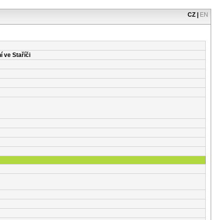
CZ
|
EN
 ve Staříči