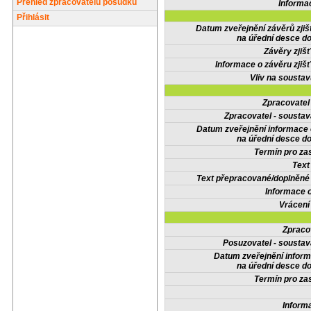
Přehled zpracovatelů posudků
Informa
Přihlásit
Datum zveřejnění závěrů zjiš
na úřední desce do
Závěry zjišť
Informace o závěru zjišť
Vliv na sousta
Zpracovate
Zpracovatel - soustav
Datum zveřejnění informace
na úřední desce do
Termín pro zas
Text
Text přepracované/doplněn
Informace 
Vrácení
Zpraco
Posuzovatel - soustav
Datum zveřejnění infor
na úřední desce do
Termín pro zas
Inform