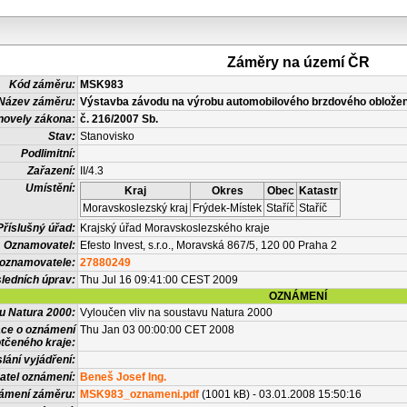
Záměry na území ČR
Kód záměru:
MSK983
Název záměru:
Výstavba závodu na výrobu automobilového brzdového obložení
novely zákona:
č. 216/2007 Sb.
Stav:
Stanovisko
Podlimitní:
Zařazení:
II/4.3
Umístění:
Kraj
Okres
Obec
Katastr
Moravskoslezský kraj
Frýdek-Místek
Staříč
Staříč
Příslušný úřad:
Krajský úřad Moravskoslezského kraje
Oznamovatel:
Efesto Invest, s.r.o., Moravská 867/5, 120 00 Praha 2
 oznamovatele:
27880249
ledních úprav:
Thu Jul 16 09:41:00 CEST 2009
OZNÁMENÍ
vu Natura 2000:
Vyloučen vliv na soustavu Natura 2000
ace o oznámení
Thu Jan 03 00:00:00 CET 2008
tčeného kraje:
lání vyjádření:
atel oznámení:
Beneš Josef Ing.
námení záměru:
MSK983_oznameni.pdf
(1001 kB) - 03.01.2008 15:50:16