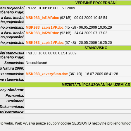
VEŘEJNÉ PROJEDNÁNÍ
ném projednání
Fri Apr 10 00:00:00 CEST 2009
tčeného kraje:
 a času konání
MSK983_inf1VP.doc
(92 kB) - 09.04.2009 10:48:54
ého projednání:
ého projednání:
MSK983_zapis1VP.doc
(45 kB) - 06.05.2009 10:05:29
 a času konání
MSK983_inf2VP.doc
(92 kB) - 24.04.2009 07:17:02
ého projednání:
ého projednání:
MSK983_zapis2VP.doc
(57 kB) - 20.05.2009 16:25:20
STANOVISKO
ění stanoviska
Thu Jul 16 00:00:00 CEST 2009
tčeného kraje:
Stanovisko:
Nesouhlasné
u Natura 2000:
xt stanoviska:
MSK983_zaveryStan.doc
(361 kB) - 16.07.2009 08:41:28
ní stanoviska:
MEZISTÁTNÍ POSUZOVÁNÍ NA ÚZEMÍ ČR
tčený záměrem:
Poznámka:
Oznámení:
Dokumentace:
tní konzultace:
Posudek:
OSTATNÍ INFORMACE
ohoto webu. Web využívá pouze soubory cookie SESSIONID nezbytné pro jeho fung
Poznámka: