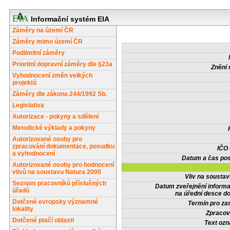
Informační systém EIA
Záměry na území ČR
Záměry mimo území ČR
Podlimitní záměry
Prioritní dopravní záměry dle §23a
Znění 
Vyhodnocení změn velkých
projektů
Záměry dle zákona 244/1992 Sb.
Legislativa
Autorizace - pokyny a sdělení
Metodické výklady a pokyny
Autorizované osoby pro
zpracování dokumentace, posudku
IČO
a vyhodnocení
Datum a čas pos
Autorizované osoby pro hodnocení
vlivů na soustavu Natura 2000
Vliv na sousta
Seznam pracovníků příslušných
Datum zveřejnění inform
úřadů
na úřední desce do
Dotčené evropsky významné
Termín pro zas
lokality
Zpracov
Dotčené ptačí oblasti
Text oz