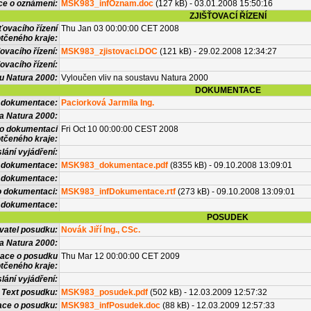
ce o oznámení:
MSK983_infOznam.doc
(127 kB) - 03.01.2008 15:50:16
ZJIŠŤOVACÍ ŘÍZENÍ
ťovacího řízení
Thu Jan 03 00:00:00 CET 2008
tčeného kraje:
ovacího řízení:
MSK983_zjistovaci.DOC
(121 kB) - 29.02.2008 12:34:27
ovacího řízení:
vu Natura 2000:
Vyloučen vliv na soustavu Natura 2000
DOKUMENTACE
l dokumentace:
Paciorková Jarmila Ing.
a Natura 2000:
 o dokumentaci
Fri Oct 10 00:00:00 CEST 2008
tčeného kraje:
lání vyjádření:
 dokumentace:
MSK983_dokumentace.pdf
(8355 kB) - 09.10.2008 13:09:01
é dokumentace:
o dokumentaci:
MSK983_infDokumentace.rtf
(273 kB) - 09.10.2008 13:09:01
 dokumentace:
POSUDEK
vatel posudku:
Novák Jiří Ing., CSc.
a Natura 2000:
mace o posudku
Thu Mar 12 00:00:00 CET 2009
tčeného kraje:
lání vyjádření:
Text posudku:
MSK983_posudek.pdf
(502 kB) - 12.03.2009 12:57:32
ace o posudku:
MSK983_infPosudek.doc
(88 kB) - 12.03.2009 12:57:33