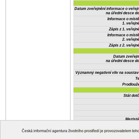
Datum zveřejnění informace o veřej
na úřední desce do
Informace o místě
1. veřejn
Zápis z 1. veřejn
Informace o místě
2. veřejn
Zápis z 2. veřejn
Datum zveřejn
na úřední desce do
Významný negativní vliv na soustav
Te
Prodlouže
Stát do
Mezistá
Česká informační agentura životního prostředí je provozovatelem t