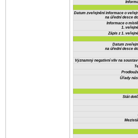
Inform
Datum zveřejnění informace o veřej
na úřední desce do
Informace o místě
1. veřejn
Zápis z 1. veřejn
Datum zveřejn
na úřední desce do
Významný negativní vliv na soustav
Te
Prodlouže
Úřady nás
Stát do
Mezistá