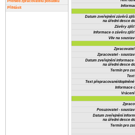
Text oz
Přehled zpracovatelů posudků
Informa
Přihlásit
Datum zveřejnění závěrů zjiš
na úřední desce do
Závěry zjišť
Informace o závěru zjišť
Vliv na sousta
Zpracovate
Zpracovatel - soustav
Datum zveřejnění informace
na úřední desce do
Termín pro zas
Text
Text přepracované/doplněn
Informace 
Vrácení
Zpraco
Posuzovatel - soustav
Datum zveřejnění infor
na úřední desce do
Termín pro zas