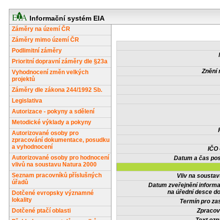
Informační systém EIA
Záměry na území ČR
Záměry mimo území ČR
Podlimitní záměry
Prioritní dopravní záměry dle §23a
Znění 
Vyhodnocení změn velkých
projektů
Záměry dle zákona 244/1992 Sb.
Legislativa
Autorizace - pokyny a sdělení
Metodické výklady a pokyny
Autorizované osoby pro
zpracování dokumentace, posudku
a vyhodnocení
IČO
Autorizované osoby pro hodnocení
Datum a čas pos
vlivů na soustavu Natura 2000
Seznam pracovníků příslušných
Vliv na sousta
úřadů
Datum zveřejnění inform
na úřední desce do
Dotčené evropsky významné
lokality
Termín pro zas
Dotčené ptačí oblasti
Zpracov