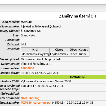
Záměry na území ČR
Kód záměru:
MZP340
Název záměru:
Injektáž uhlí do vysokých pecí
novely zákona:
č. 436/2009 Sb.
Stav:
Stanovisko
Podlimitní:
Zařazení:
I/4.2
Umístění:
Kraj
Okres
Obec
Katastr
Moravskoslezský kraj
Frýdek-Místek
Třinec
Třinec
Příslušný úřad:
Ministerstvo životního prostředí
Oznamovatel:
Třinecké železárny, a.s.
 oznamovatele:
18050646
ledních úprav:
Fri Dec 30 13:45:00 CET 2011
OZNÁMENÍ
vu Natura 2000:
Vyloučen vliv na soustavu Natura 2000
ace o oznámení
Tue May 17 00:00:00 CEST 2011
tčeného kraje:
lání vyjádření:
atel oznámení:
Obal Libor Ing.
námení záměru:
MZP340_oznameni.pdf
(4850 kB) - 26.04.2011 15:04:38