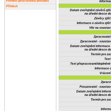
Přehled zpracovatelů posudků
Informa
Přihlásit
Datum zveřejnění závěrů zjiš
na úřední desce do
Závěry zjišť
Informace o závěru zjišť
Vliv na sousta
Zpracovate
Zpracovatel - soustav
Datum zveřejnění informace
na úřední desce do
Termín pro zas
Text
Text přepracované/doplněn
Informace 
Vrácení
Zpraco
Posuzovatel - soustav
Datum zveřejnění infor
na úřední desce do
Termín pro zas
Inform