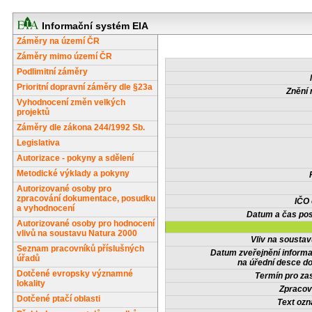
Informační systém EIA
Záměry na území ČR
Záměry mimo území ČR
Podlimitní záměry
Prioritní dopravní záměry dle §23a
Znění 
Vyhodnocení změn velkých
projektů
Záměry dle zákona 244/1992 Sb.
Legislativa
Autorizace - pokyny a sdělení
Metodické výklady a pokyny
Autorizované osoby pro
zpracování dokumentace, posudku
IČO
a vyhodnocení
Datum a čas pos
Autorizované osoby pro hodnocení
vlivů na soustavu Natura 2000
Vliv na sousta
Seznam pracovníků příslušných
Datum zveřejnění inform
úřadů
na úřední desce do
Dotčené evropsky významné
Termín pro zas
lokality
Zpracov
Dotčené ptačí oblasti
Text oz