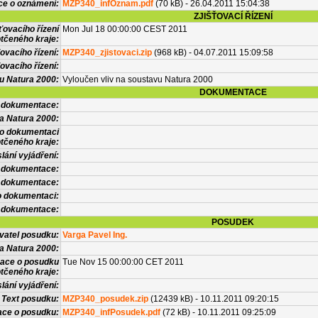
ce o oznámení:
MZP340_infOznam.pdf
(70 kB) - 26.04.2011 15:04:38
ZJIŠŤOVACÍ ŘÍZENÍ
ťovacího řízení
Mon Jul 18 00:00:00 CEST 2011
tčeného kraje:
ovacího řízení:
MZP340_zjistovaci.zip
(968 kB) - 04.07.2011 15:09:58
ovacího řízení:
vu Natura 2000:
Vyloučen vliv na soustavu Natura 2000
DOKUMENTACE
l dokumentace:
a Natura 2000:
 o dokumentaci
tčeného kraje:
lání vyjádření:
 dokumentace:
é dokumentace:
o dokumentaci:
 dokumentace:
POSUDEK
vatel posudku:
Varga Pavel Ing.
a Natura 2000:
mace o posudku
Tue Nov 15 00:00:00 CET 2011
tčeného kraje:
lání vyjádření:
Text posudku:
MZP340_posudek.zip
(12439 kB) - 10.11.2011 09:20:15
ace o posudku:
MZP340_infPosudek.pdf
(72 kB) - 10.11.2011 09:25:09