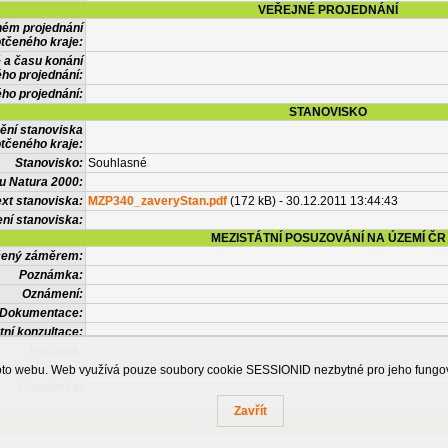
VEŘEJNÉ PROJEDNÁNÍ
ném projednání
tčeného kraje:
 a času konání
ého projednání:
ého projednání:
STANOVISKO
ění stanoviska
tčeného kraje:
Stanovisko:
Souhlasné
u Natura 2000:
xt stanoviska:
MZP340_zaveryStan.pdf
(172 kB) - 30.12.2011 13:44:43
ní stanoviska:
MEZISTÁTNÍ POSUZOVÁNÍ NA ÚZEMÍ ČR
tčený záměrem:
Poznámka:
Oznámení:
Dokumentace:
tní konzultace:
Posudek:
OSTATNÍ INFORMACE
ohoto webu. Web využívá pouze soubory cookie SESSIONID nezbytné pro jeho fung
Poznámka:
Zavřít
Česká informační agentura životního prostředí