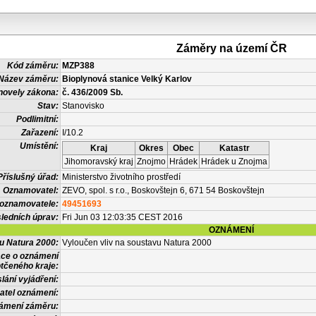
Záměry na území ČR
Kód záměru:
MZP388
Název záměru:
Bioplynová stanice Velký Karlov
novely zákona:
č. 436/2009 Sb.
Stav:
Stanovisko
Podlimitní:
Zařazení:
I/10.2
Umístění:
Kraj
Okres
Obec
Katastr
Jihomoravský kraj
Znojmo
Hrádek
Hrádek u Znojma
Příslušný úřad:
Ministerstvo životního prostředí
Oznamovatel:
ZEVO, spol. s r.o., Boskovštejn 6, 671 54 Boskovštejn
 oznamovatele:
49451693
ledních úprav:
Fri Jun 03 12:03:35 CEST 2016
OZNÁMENÍ
vu Natura 2000:
Vyloučen vliv na soustavu Natura 2000
ace o oznámení
tčeného kraje:
lání vyjádření:
atel oznámení:
námení záměru: