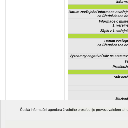
Inform
Datum zveřejnění informace o veřej
na úřední desce do
Informace o místě
1. veřejn
Zápis z 1. veřejn
Datum zveřejn
na úřední desce do
Významný negativní vliv na soustav
Te
Prodlouže
Stát do
Mezistá
Česká informační agentura životního prostředí je provozovatelem t