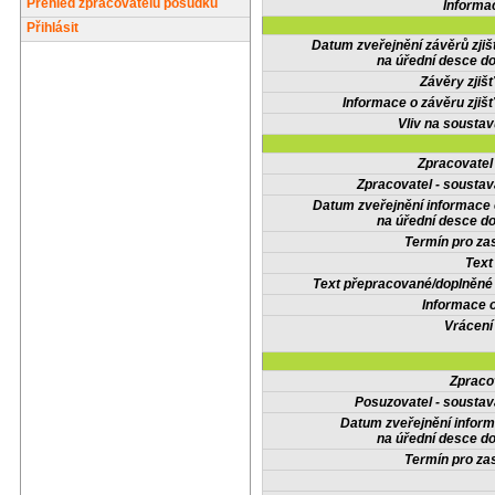
Přehled zpracovatelů posudků
Informa
Přihlásit
Datum zveřejnění závěrů zjiš
na úřední desce do
Závěry zjišť
Informace o závěru zjišť
Vliv na sousta
Zpracovate
Zpracovatel - soustav
Datum zveřejnění informace
na úřední desce do
Termín pro zas
Text
Text přepracované/doplněn
Informace 
Vrácení
Zpraco
Posuzovatel - soustav
Datum zveřejnění infor
na úřední desce do
Termín pro zas