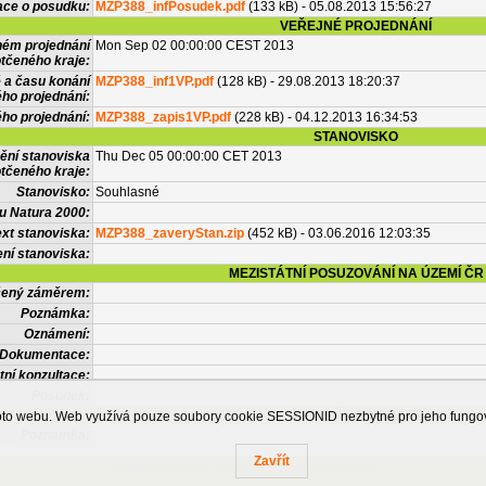
ace o posudku:
MZP388_infPosudek.pdf
(133 kB) - 05.08.2013 15:56:27
VEŘEJNÉ PROJEDNÁNÍ
ném projednání
Mon Sep 02 00:00:00 CEST 2013
tčeného kraje:
 a času konání
MZP388_inf1VP.pdf
(128 kB) - 29.08.2013 18:20:37
ého projednání:
ého projednání:
MZP388_zapis1VP.pdf
(228 kB) - 04.12.2013 16:34:53
STANOVISKO
ění stanoviska
Thu Dec 05 00:00:00 CET 2013
tčeného kraje:
Stanovisko:
Souhlasné
u Natura 2000:
xt stanoviska:
MZP388_zaveryStan.zip
(452 kB) - 03.06.2016 12:03:35
ní stanoviska:
MEZISTÁTNÍ POSUZOVÁNÍ NA ÚZEMÍ ČR
tčený záměrem:
Poznámka:
Oznámení:
Dokumentace:
tní konzultace:
Posudek:
OSTATNÍ INFORMACE
ohoto webu. Web využívá pouze soubory cookie SESSIONID nezbytné pro jeho fung
Poznámka:
Zavřít
Česká informační agentura životního prostředí