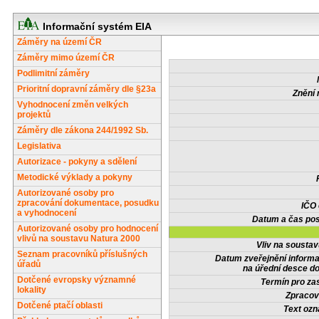
Informační systém EIA
Záměry na území ČR
Záměry mimo území ČR
Podlimitní záměry
Prioritní dopravní záměry dle §23a
Znění 
Vyhodnocení změn velkých
projektů
Záměry dle zákona 244/1992 Sb.
Legislativa
Autorizace - pokyny a sdělení
Metodické výklady a pokyny
Autorizované osoby pro
zpracování dokumentace, posudku
IČO
a vyhodnocení
Datum a čas pos
Autorizované osoby pro hodnocení
vlivů na soustavu Natura 2000
Vliv na sousta
Seznam pracovníků příslušných
Datum zveřejnění inform
úřadů
na úřední desce do
Dotčené evropsky významné
Termín pro zas
lokality
Zpracov
Dotčené ptačí oblasti
Text oz