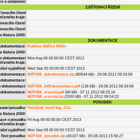
ce o oznámení:
ZJIŠŤOVACÍ ŘÍZENÍ
ťovacího řízení
tčeného kraje:
ovacího řízení:
ovacího řízení:
vu Natura 2000:
DOKUMENTACE
l dokumentace:
Kuběna Oldřich RNDr.
a Natura 2000:
 o dokumentaci
Mon Aug 06 00:00:00 CEST 2012
tčeného kraje:
lání vyjádření:
Wed Sep 05 00:00:00 CEST 2012
 dokumentace:
MZP388_dokumentace.zip
(80544 kB) - 29.08.2012 09:29:09
é dokumentace:
o dokumentaci:
MZP388_infDokumentace.pdf
(136 kB) - 29.08.2012 09:29:09
 dokumentace:
MZP388_vraceni.pdf
(90 kB) - 07.11.2012 08:25:16
MZP388_vraceni.zip
(2930 kB) - 07.11.2012 09:54:22
POSUDEK
vatel posudku:
Tomášek Josef Ing., CSc.
a Natura 2000:
mace o posudku
Fri Aug 09 00:00:00 CEST 2013
tčeného kraje:
lání vyjádření:
Mon Sep 09 00:00:00 CEST 2013
Text posudku:
MZP388_posudek.zip
(45107 kB) - 05.08.2013 15:56:27