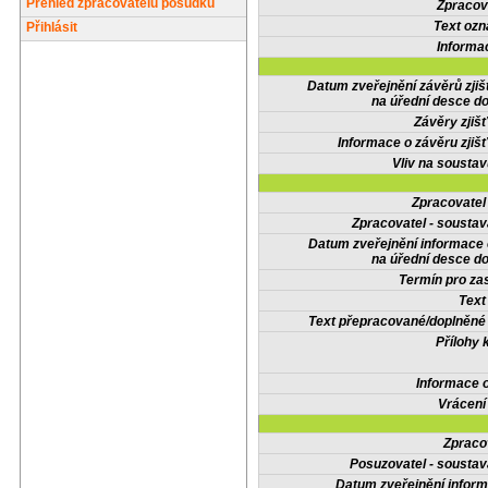
Přehled zpracovatelů posudků
Zpracov
Text oz
Přihlásit
Informa
Datum zveřejnění závěrů zjiš
na úřední desce do
Závěry zjišť
Informace o závěru zjišť
Vliv na sousta
Zpracovate
Zpracovatel - soustav
Datum zveřejnění informace
na úřední desce do
Termín pro zas
Text
Text přepracované/doplněn
Přílohy 
Informace 
Vrácení
Zpraco
Posuzovatel - soustav
Datum zveřejnění infor