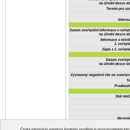
na úřední desce do
Termín pro zas
Inform
Datum zveřejnění informace o veřej
na úřední desce do
Informace o místě
1. veřejn
Zápis z 1. veřejn
Datum zveřejn
na úřední desce do
Významný negativní vliv na soustav
Te
Prodlouže
Stát do
Mezistá
Česká informační agentura životního prostředí je provozovatelem t