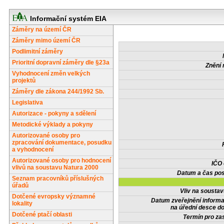
Informační systém EIA
Záměry na území ČR
Záměry mimo území ČR
Podlimitní záměry
Prioritní dopravní záměry dle §23a
Znění 
Vyhodnocení změn velkých
projektů
Záměry dle zákona 244/1992 Sb.
Legislativa
Autorizace - pokyny a sdělení
Metodické výklady a pokyny
Autorizované osoby pro
zpracování dokumentace, posudku
a vyhodnocení
Autorizované osoby pro hodnocení
IČO
vlivů na soustavu Natura 2000
Datum a čas pos
Seznam pracovníků příslušných
úřadů
Vliv na sousta
Dotčené evropsky významné
Datum zveřejnění inform
lokality
na úřední desce do
Dotčené ptačí oblasti
Termín pro zas