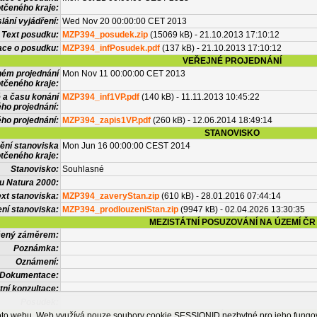
tčeného kraje:
lání vyjádření:
Wed Nov 20 00:00:00 CET 2013
Text posudku:
MZP394_posudek.zip
(15069 kB) - 21.10.2013 17:10:12
ace o posudku:
MZP394_infPosudek.pdf
(137 kB) - 21.10.2013 17:10:12
VEŘEJNÉ PROJEDNÁNÍ
ném projednání
Mon Nov 11 00:00:00 CET 2013
tčeného kraje:
 a času konání
MZP394_inf1VP.pdf
(140 kB) - 11.11.2013 10:45:22
ého projednání:
ého projednání:
MZP394_zapis1VP.pdf
(260 kB) - 12.06.2014 18:49:14
STANOVISKO
ění stanoviska
Mon Jun 16 00:00:00 CEST 2014
tčeného kraje:
Stanovisko:
Souhlasné
u Natura 2000:
xt stanoviska:
MZP394_zaveryStan.zip
(610 kB) - 28.01.2016 07:44:14
ní stanoviska:
MZP394_prodlouzeniStan.zip
(9947 kB) - 02.04.2026 13:30:35
MEZISTÁTNÍ POSUZOVÁNÍ NA ÚZEMÍ ČR
tčený záměrem:
Poznámka:
Oznámení:
Dokumentace:
tní konzultace:
Posudek:
OSTATNÍ INFORMACE
ohoto webu. Web využívá pouze soubory cookie SESSIONID nezbytné pro jeho fung