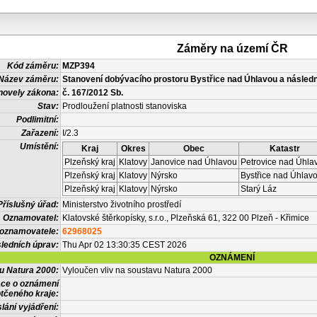
Záměry na území ČR
Kód záměru:
MZP394
Název záměru:
Stanovení dobývacího prostoru Bystřice nad Úhlavou a následn
novely zákona:
č. 167/2012 Sb.
Stav:
Prodloužení platnosti stanoviska
Podlimitní:
Zařazení:
I/2.3
Umístění:
Kraj
Okres
Obec
Katastr
Plzeňský kraj
Klatovy
Janovice nad Úhlavou
Petrovice nad Úhla
Plzeňský kraj
Klatovy
Nýrsko
Bystřice nad Úhlav
Plzeňský kraj
Klatovy
Nýrsko
Starý Láz
Příslušný úřad:
Ministerstvo životního prostředí
Oznamovatel:
Klatovské štěrkopísky, s.r.o., Plzeňská 61, 322 00 Plzeň - Křimice
 oznamovatele:
62968025
ledních úprav:
Thu Apr 02 13:30:35 CEST 2026
OZNÁMENÍ
vu Natura 2000:
Vyloučen vliv na soustavu Natura 2000
ace o oznámení
tčeného kraje:
lání vyjádření: