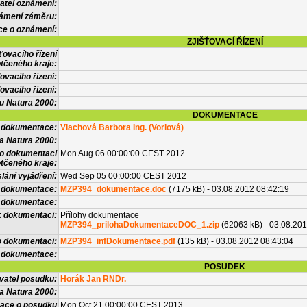
atel oznámení:
námení záměru:
ce o oznámení:
ZJIŠŤOVACÍ ŘÍZENÍ
ťovacího řízení
tčeného kraje:
ovacího řízení:
ovacího řízení:
vu Natura 2000:
DOKUMENTACE
l dokumentace:
Vlachová Barbora Ing. (Vorlová)
a Natura 2000:
 o dokumentaci
Mon Aug 06 00:00:00 CEST 2012
tčeného kraje:
lání vyjádření:
Wed Sep 05 00:00:00 CEST 2012
 dokumentace:
MZP394_dokumentace.doc
(7175 kB) - 03.08.2012 08:42:19
é dokumentace:
k dokumentaci:
Přílohy dokumentace
MZP394_prilohaDokumentaceDOC_1.zip
(62063 kB) - 03.08.201
o dokumentaci:
MZP394_infDokumentace.pdf
(135 kB) - 03.08.2012 08:43:04
 dokumentace:
POSUDEK
vatel posudku:
Horák Jan RNDr.
a Natura 2000:
mace o posudku
Mon Oct 21 00:00:00 CEST 2013