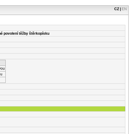
CZ
|
EN
é povolení těžby štěrkopísku
vou
ou