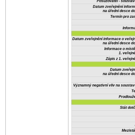
Posuzovatel - soustav
Datum zveřejnění infor
na úřední desce do
Termín pro zas
Inform
Datum zveřejnění informace o veřej
na úřední desce do
Informace o místě
1. veřejn
Zápis z 1. veřejn
Datum zveřejn
na úřední desce do
Významný negativní vliv na soustav
Te
Prodlouže
Stát do
Mezistá