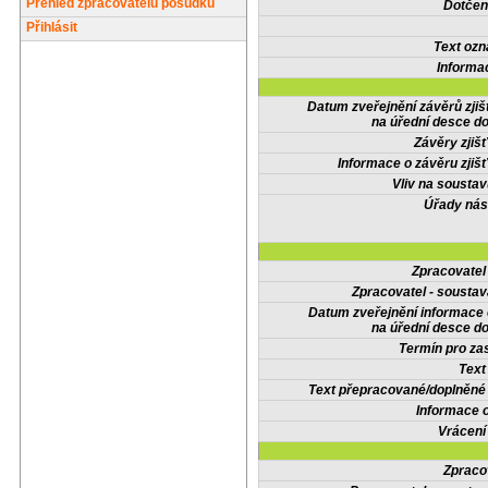
Přehled zpracovatelů posudků
Dotčené
Přihlásit
Text oz
Informa
Datum zveřejnění závěrů zjiš
na úřední desce do
Závěry zjišť
Informace o závěru zjišť
Vliv na sousta
Úřady nás
Zpracovate
Zpracovatel - soustav
Datum zveřejnění informace
na úřední desce do
Termín pro zas
Text
Text přepracované/doplněn
Informace 
Vrácení
Zpraco