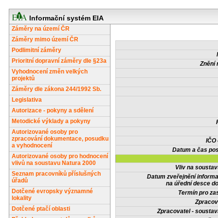
Informační systém EIA
Záměry na území ČR
Záměry mimo území ČR
Podlimitní záměry
Prioritní dopravní záměry dle §23a
Znění 
Vyhodnocení změn velkých
projektů
Záměry dle zákona 244/1992 Sb.
Legislativa
Autorizace - pokyny a sdělení
Metodické výklady a pokyny
Autorizované osoby pro
zpracování dokumentace, posudku
IČO
a vyhodnocení
Datum a čas pos
Autorizované osoby pro hodnocení
vlivů na soustavu Natura 2000
Vliv na sousta
Seznam pracovníků příslušných
Datum zveřejnění inform
úřadů
na úřední desce do
Dotčené evropsky významné
Termín pro zas
lokality
Zpracov
Dotčené ptačí oblasti
Zpracovatel - soustav