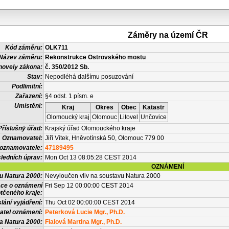
Záměry na území ČR
Kód záměru:
OLK711
Název záměru:
Rekonstrukce Ostrovského mostu
novely zákona:
č. 350/2012 Sb.
Stav:
Nepodléhá dalšímu posuzování
Podlimitní:
Zařazení:
§4 odst. 1 písm. e
Umístění:
Kraj
Okres
Obec
Katastr
Olomoucký kraj
Olomouc
Litovel
Unčovice
Příslušný úřad:
Krajský úřad Olomouckého kraje
Oznamovatel:
Jiří Vítek, Hněvotínská 50, Olomouc 779 00
 oznamovatele:
47189495
ledních úprav:
Mon Oct 13 08:05:28 CEST 2014
OZNÁMENÍ
vu Natura 2000:
Nevyloučen vliv na soustavu Natura 2000
ace o oznámení
Fri Sep 12 00:00:00 CEST 2014
tčeného kraje:
lání vyjádření:
Thu Oct 02 00:00:00 CEST 2014
atel oznámení:
Peterková Lucie Mgr., Ph.D.
a Natura 2000:
Fialová Martina Mgr., Ph.D.