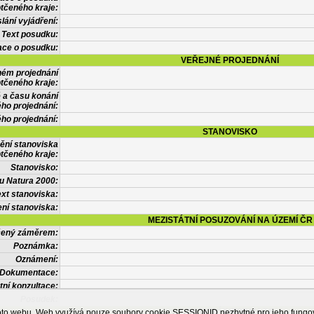
tčeného kraje:
lání vyjádření:
Text posudku:
ace o posudku:
VEŘEJNÉ PROJEDNÁNÍ
ném projednání
tčeného kraje:
 a času konání
ého projednání:
ého projednání:
STANOVISKO
ění stanoviska
tčeného kraje:
Stanovisko:
u Natura 2000:
xt stanoviska:
ní stanoviska:
MEZISTÁTNÍ POSUZOVÁNÍ NA ÚZEMÍ ČR
tčený záměrem:
Poznámka:
Oznámení:
Dokumentace:
tní konzultace:
Posudek:
OSTATNÍ INFORMACE
ohoto webu. Web využívá pouze soubory cookie SESSIONID nezbytné pro jeho fung