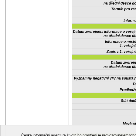
na úřední desce do
Termín pro zas
Inform
Datum zveřejnění informace o veřej
na úřední desce do
Informace o místě
1. veřejn
Zápis z 1. veřejn
Datum zveřejn
na úřední desce do
Významný negativní vliv na soustav
Te
Prodlouže
Stát do
Mezistá
Česká informační agentura životního prostředí je provozovatelem t