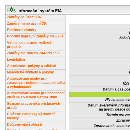
Informační systém EIA
Záměry na území ČR
Záměry mimo území ČR
Podlimitní záměry
Prioritní dopravní záměry dle §23a
Znění 
Vyhodnocení změn velkých
projektů
Záměry dle zákona 244/1992 Sb.
Legislativa
Autorizace - pokyny a sdělení
Metodické výklady a pokyny
Autorizované osoby pro
zpracování dokumentace, posudku
IČO
a vyhodnocení
Datum a čas pos
Autorizované osoby pro hodnocení
vlivů na soustavu Natura 2000
Vliv na sousta
Seznam pracovníků příslušných
Datum zveřejnění inform
úřadů
na úřední desce do
Dotčené evropsky významné
Termín pro zas
lokality
Zpracov
Dotčené ptačí oblasti
Zpracovatel - soustav