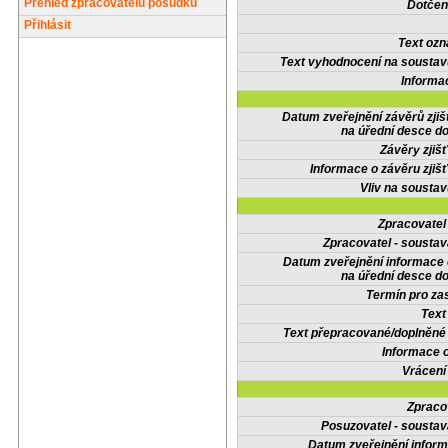
Přehled zpracovatelů posudků
Dotčené
Přihlásit
Text oz
Text vyhodnocení na soustav
Informa
Datum zveřejnění závěrů zjiš
na úřední desce do
Závěry zjišť
Informace o závěru zjišť
Vliv na sousta
Zpracovate
Zpracovatel - soustav
Datum zveřejnění informace
na úřední desce do
Termín pro zas
Text
Text přepracované/doplněn
Informace 
Vrácení
Zpraco
Posuzovatel - soustav
Datum zveřejnění infor