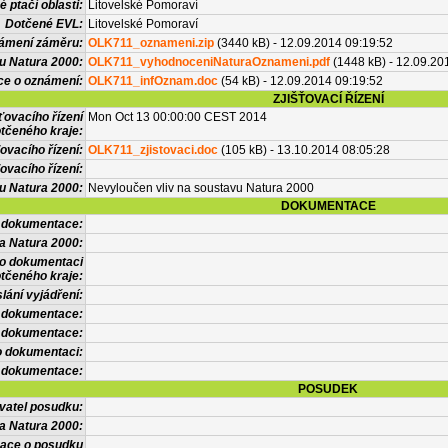
 ptačí oblasti:
Litovelské Pomoraví
Dotčené EVL:
Litovelské Pomoraví
námení záměru:
OLK711_oznameni.zip
(3440 kB) - 12.09.2014 09:19:52
u Natura 2000:
OLK711_vyhodnoceniNaturaOznameni.pdf
(1448 kB) - 12.09.20
ce o oznámení:
OLK711_infOznam.doc
(54 kB) - 12.09.2014 09:19:52
ZJIŠŤOVACÍ ŘÍZENÍ
ťovacího řízení
Mon Oct 13 00:00:00 CEST 2014
tčeného kraje:
ovacího řízení:
OLK711_zjistovaci.doc
(105 kB) - 13.10.2014 08:05:28
ovacího řízení:
vu Natura 2000:
Nevyloučen vliv na soustavu Natura 2000
DOKUMENTACE
l dokumentace:
a Natura 2000:
 o dokumentaci
tčeného kraje:
lání vyjádření:
 dokumentace:
é dokumentace:
o dokumentaci:
 dokumentace:
POSUDEK
vatel posudku:
a Natura 2000:
mace o posudku