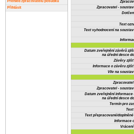
Přehled zpracovatelů posudků
Zpracov
Zpracovatel - soustav
Přihlásit
Dotčené
Text oz
Text vyhodnocení na soustav
Informa
Datum zveřejnění závěrů zjiš
na úřední desce do
Závěry zjišť
Informace o závěru zjišť
Vliv na sousta
Zpracovate
Zpracovatel - soustav
Datum zveřejnění informace
na úřední desce do
Termín pro zas
Text
Text přepracované/doplněn
Informace 
Vrácení