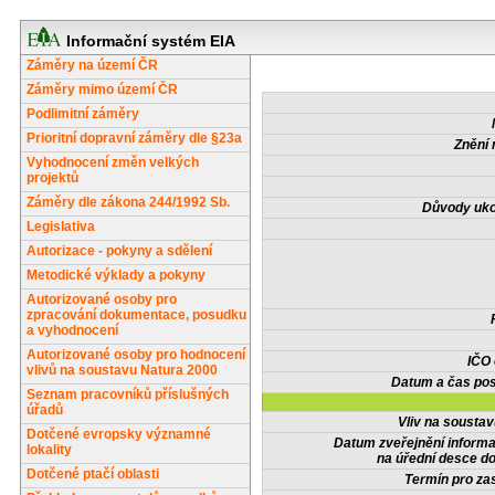
Informační systém EIA
Záměry na území ČR
Záměry mimo území ČR
Podlimitní záměry
Prioritní dopravní záměry dle §23a
Znění 
Vyhodnocení změn velkých
projektů
Záměry dle zákona 244/1992 Sb.
Důvody uko
Legislativa
Autorizace - pokyny a sdělení
Metodické výklady a pokyny
Autorizované osoby pro
zpracování dokumentace, posudku
a vyhodnocení
Autorizované osoby pro hodnocení
IČO
vlivů na soustavu Natura 2000
Datum a čas pos
Seznam pracovníků příslušných
úřadů
Vliv na sousta
Dotčené evropsky významné
Datum zveřejnění inform
lokality
na úřední desce do
Dotčené ptačí oblasti
Termín pro zas