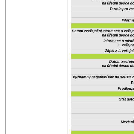
na úřední desce do
Termín pro zas
Inform
Datum zveřejnění informace o veřej
na úřední desce do
Informace o místě
1. veřejn
Zápis z 1. veřejn
Datum zveřejn
na úřední desce do
Významný negativní vliv na soustav
Te
Prodlouže
Stát do
Mezistá