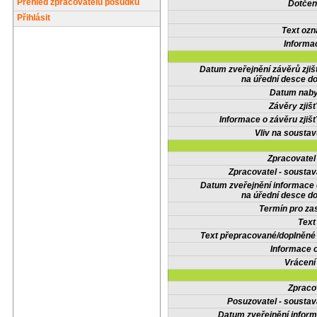
Přehled zpracovatelů posudků
Dotčené
Přihlásit
Text oz
Informa
Datum zveřejnění závěrů zjiš
na úřední desce do
Datum nabyt
Závěry zjišť
Informace o závěru zjišť
Vliv na sousta
Zpracovate
Zpracovatel - soustav
Datum zveřejnění informace
na úřední desce do
Termín pro zas
Text
Text přepracované/doplněn
Informace 
Vrácení
Zpraco
Posuzovatel - soustav
Datum zveřejnění infor