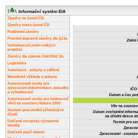
Informační systém EIA
Záměry na území ČR
Záměry mimo území ČR
Podlimitní záměry
Prioritní dopravní záměry dle §23a
Znění 
Vyhodnocení změn velkých
projektů
Záměry dle zákona 244/1992 Sb.
Legislativa
Autorizace - pokyny a sdělení
Metodické výklady a pokyny
Autorizované osoby pro
zpracování dokumentace, posudku
IČO
a vyhodnocení
Datum a čas pos
Autorizované osoby pro hodnocení
vlivů na soustavu Natura 2000
Vliv na sousta
Seznam pracovníků příslušných
Datum zveřejnění inform
úřadů
na úřední desce do
Dotčené evropsky významné
Termín pro zas
lokality
Zpracov
Dotčené ptačí oblasti
Zpracovatel - soustav