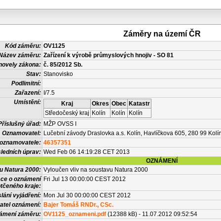
Záměry na území ČR
Kód záměru:
OV1125
Název záměru:
Zařízení k výrobě průmyslových hnojiv - SO 81
novely zákona:
č. 85/2012 Sb.
Stav:
Stanovisko
Podlimitní:
Zařazení:
I/7.5
Umístění:
Kraj
Okres
Obec
Katastr
Středočeský kraj
Kolín
Kolín
Kolín
Příslušný úřad:
MŽP OVSS I
Oznamovatel:
Lučební závody Draslovka a.s. Kolín, Havlíčkova 605, 280 99 Kolín
 oznamovatele:
46357351
ledních úprav:
Wed Feb 06 14:19:28 CET 2013
OZNÁMENÍ
vu Natura 2000:
Vyloučen vliv na soustavu Natura 2000
ace o oznámení
Fri Jul 13 00:00:00 CEST 2012
tčeného kraje:
lání vyjádření:
Mon Jul 30 00:00:00 CEST 2012
atel oznámení:
Bajer Tomáš RNDr., CSc.
námení záměru:
OV1125_oznameni.pdf
(12388 kB) - 11.07.2012 09:52:54