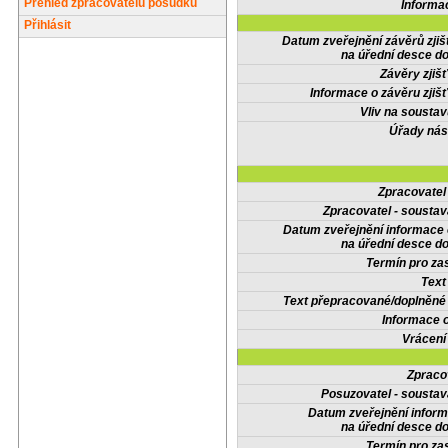
Přehled zpracovatelů posudků
Informa
Přihlásit
Datum zveřejnění závěrů zjiš
na úřední desce do
Závěry zjišť
Informace o závěru zjišť
Vliv na sousta
Úřady nás
Zpracovate
Zpracovatel - soustav
Datum zveřejnění informace
na úřední desce do
Termín pro zas
Text
Text přepracované/doplněn
Informace 
Vrácení
Zpraco
Posuzovatel - soustav
Datum zveřejnění infor
na úřední desce do
Termín pro zas