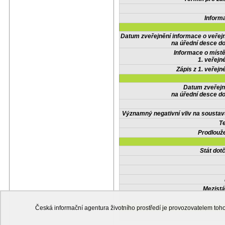
Inform
Datum zveřejnění informace o veřej
na úřední desce do
Informace o místě
1. veřejn
Zápis z 1. veřejn
Datum zveřejn
na úřední desce do
Významný negativní vliv na soustav
Te
Prodlouže
Stát do
Mezistá
Česká informační agentura životního prostředí je provozovatelem t