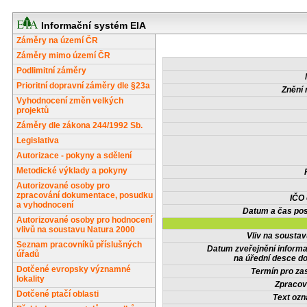
Informační systém EIA
Záměry na území ČR
Záměry mimo území ČR
Podlimitní záměry
Prioritní dopravní záměry dle §23a
Znění 
Vyhodnocení změn velkých
projektů
Záměry dle zákona 244/1992 Sb.
Legislativa
Autorizace - pokyny a sdělení
Metodické výklady a pokyny
Autorizované osoby pro
zpracování dokumentace, posudku
IČO
a vyhodnocení
Datum a čas pos
Autorizované osoby pro hodnocení
vlivů na soustavu Natura 2000
Vliv na sousta
Seznam pracovníků příslušných
Datum zveřejnění inform
úřadů
na úřední desce do
Dotčené evropsky významné
Termín pro zas
lokality
Zpracov
Dotčené ptačí oblasti
Text oz