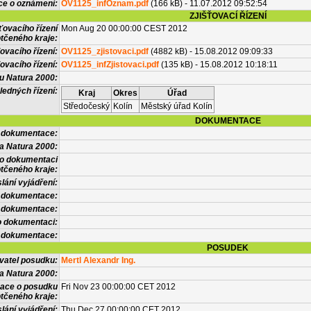
ce o oznámení:
OV1125_infOznam.pdf
(166 kB) - 11.07.2012 09:52:54
ZJIŠŤOVACÍ ŘÍZENÍ
ťovacího řízení
Mon Aug 20 00:00:00 CEST 2012
tčeného kraje:
ovacího řízení:
OV1125_zjistovaci.pdf
(4882 kB) - 15.08.2012 09:09:33
ovacího řízení:
OV1125_infZjistovaci.pdf
(135 kB) - 15.08.2012 10:18:11
vu Natura 2000:
ledných řízení:
Kraj
Okres
Úřad
Středočeský
Kolín
Městský úřad Kolín
DOKUMENTACE
l dokumentace:
a Natura 2000:
 o dokumentaci
tčeného kraje:
lání vyjádření:
 dokumentace:
é dokumentace:
o dokumentaci:
 dokumentace:
POSUDEK
vatel posudku:
Mertl Alexandr Ing.
a Natura 2000:
mace o posudku
Fri Nov 23 00:00:00 CET 2012
tčeného kraje:
lání vyjádření:
Thu Dec 27 00:00:00 CET 2012