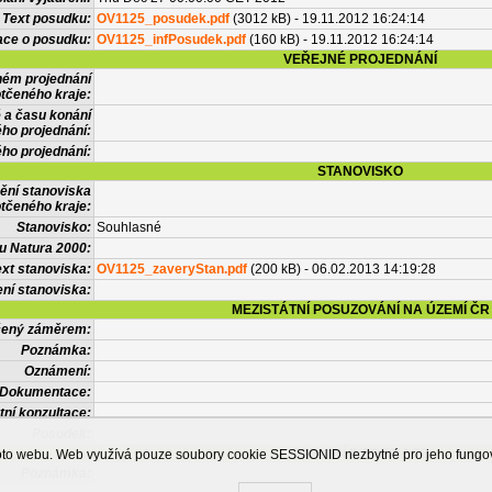
Text posudku:
OV1125_posudek.pdf
(3012 kB) - 19.11.2012 16:24:14
ace o posudku:
OV1125_infPosudek.pdf
(160 kB) - 19.11.2012 16:24:14
VEŘEJNÉ PROJEDNÁNÍ
ném projednání
tčeného kraje:
 a času konání
ého projednání:
ého projednání:
STANOVISKO
ění stanoviska
tčeného kraje:
Stanovisko:
Souhlasné
u Natura 2000:
xt stanoviska:
OV1125_zaveryStan.pdf
(200 kB) - 06.02.2013 14:19:28
ní stanoviska:
MEZISTÁTNÍ POSUZOVÁNÍ NA ÚZEMÍ ČR
tčený záměrem:
Poznámka:
Oznámení:
Dokumentace:
tní konzultace:
Posudek:
OSTATNÍ INFORMACE
ohoto webu. Web využívá pouze soubory cookie SESSIONID nezbytné pro jeho fung
Poznámka: