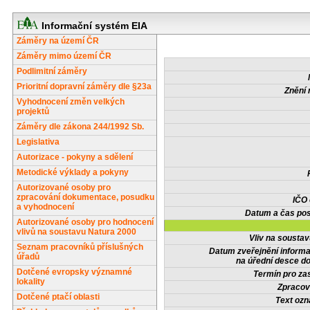
Informační systém EIA
Záměry na území ČR
Záměry mimo území ČR
Podlimitní záměry
Prioritní dopravní záměry dle §23a
Znění 
Vyhodnocení změn velkých
projektů
Záměry dle zákona 244/1992 Sb.
Legislativa
Autorizace - pokyny a sdělení
Metodické výklady a pokyny
Autorizované osoby pro
zpracování dokumentace, posudku
IČO
a vyhodnocení
Datum a čas pos
Autorizované osoby pro hodnocení
vlivů na soustavu Natura 2000
Vliv na sousta
Seznam pracovníků příslušných
Datum zveřejnění inform
úřadů
na úřední desce do
Dotčené evropsky významné
Termín pro zas
lokality
Zpracov
Dotčené ptačí oblasti
Text oz