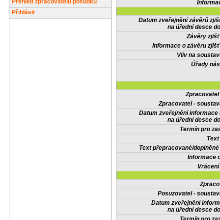
Přehled zpracovatelů posudků
Informa
Přihlásit
Datum zveřejnění závěrů zjiš
na úřední desce do
Závěry zjišť
Informace o závěru zjišť
Vliv na sousta
Úřady nás
Zpracovate
Zpracovatel - soustav
Datum zveřejnění informace
na úřední desce do
Termín pro zas
Text
Text přepracované/doplněn
Informace 
Vrácení
Zpraco
Posuzovatel - soustav
Datum zveřejnění infor
na úřední desce do
Termín pro zas