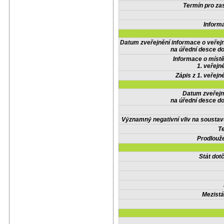
Termín pro zas
Inform
Datum zveřejnění informace o veřej
na úřední desce do
Informace o místě
1. veřejn
Zápis z 1. veřejn
Datum zveřejn
na úřední desce do
Významný negativní vliv na soustav
Te
Prodlouže
Stát do
Mezistá