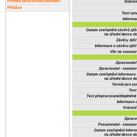
Přehled zpracovatelů posudků
Dotčené
Přihlásit
Text oz
Informa
Datum zveřejnění závěrů zjiš
na úřední desce do
Závěry zjišť
Informace o závěru zjišť
Vliv na sousta
Zpracovate
Zpracovatel - soustav
Datum zveřejnění informace
na úřední desce do
Termín pro zas
Text
Text přepracované/doplněn
Informace 
Vrácení
Zpraco
Posuzovatel - soustav
Datum zveřejnění infor
na úřední desce do