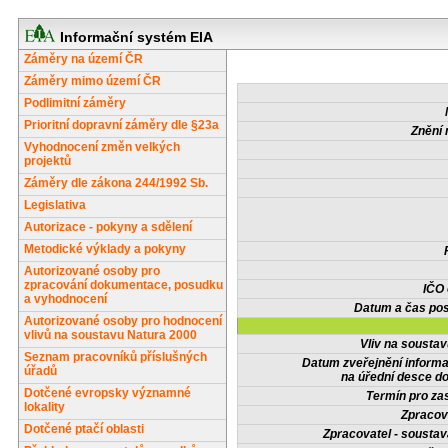
Informační systém EIA
Záměry na území ČR
Záměry mimo území ČR
Podlimitní záměry
Prioritní dopravní záměry dle §23a
Znění 
Vyhodnocení změn velkých
projektů
Záměry dle zákona 244/1992 Sb.
Legislativa
Autorizace - pokyny a sdělení
Metodické výklady a pokyny
Autorizované osoby pro
zpracování dokumentace, posudku
IČO
a vyhodnocení
Datum a čas pos
Autorizované osoby pro hodnocení
vlivů na soustavu Natura 2000
Vliv na sousta
Seznam pracovníků příslušných
Datum zveřejnění inform
úřadů
na úřední desce do
Dotčené evropsky významné
Termín pro zas
lokality
Zpracov
Dotčené ptačí oblasti
Zpracovatel - soustav