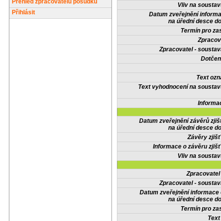
Přehled zpracovatelů posudků
Vliv na sousta
Přihlásit
Datum zveřejnění inform
na úřední desce do
Termín pro zas
Zpracov
Zpracovatel - soustav
Dotčené
Text oz
Text vyhodnocení na soustav
Informa
Datum zveřejnění závěrů zjiš
na úřední desce do
Závěry zjišť
Informace o závěru zjišť
Vliv na sousta
Zpracovate
Zpracovatel - soustav
Datum zveřejnění informace
na úřední desce do
Termín pro zas
Text