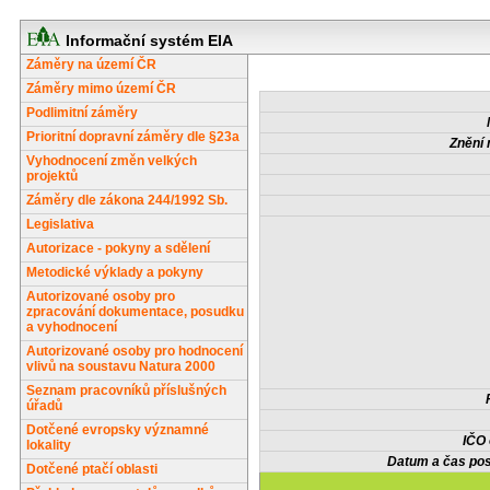
Informační systém EIA
Záměry na území ČR
Záměry mimo území ČR
Podlimitní záměry
Prioritní dopravní záměry dle §23a
Znění 
Vyhodnocení změn velkých
projektů
Záměry dle zákona 244/1992 Sb.
Legislativa
Autorizace - pokyny a sdělení
Metodické výklady a pokyny
Autorizované osoby pro
zpracování dokumentace, posudku
a vyhodnocení
Autorizované osoby pro hodnocení
vlivů na soustavu Natura 2000
Seznam pracovníků příslušných
úřadů
Dotčené evropsky významné
IČO
lokality
Datum a čas pos
Dotčené ptačí oblasti