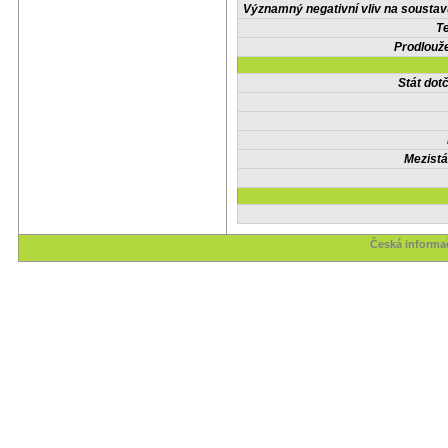
Významný negativní vliv na soustav
Te
Prodlouže
Stát do
Mezistá
Česká informač