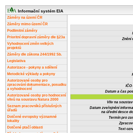
Informační systém EIA
Záměry na území ČR
Záměry mimo území ČR
Podlimitní záměry
Prioritní dopravní záměry dle §23a
Znění 
Vyhodnocení změn velkých
projektů
Záměry dle zákona 244/1992 Sb.
Legislativa
Autorizace - pokyny a sdělení
Metodické výklady a pokyny
Autorizované osoby pro
zpracování dokumentace, posudku
IČO
a vyhodnocení
Datum a čas pos
Autorizované osoby pro hodnocení
vlivů na soustavu Natura 2000
Vliv na sousta
Seznam pracovníků příslušných
Datum zveřejnění inform
úřadů
na úřední desce do
Dotčené evropsky významné
Termín pro zas
lokality
Zpracov
Dotčené ptačí oblasti
Text oz