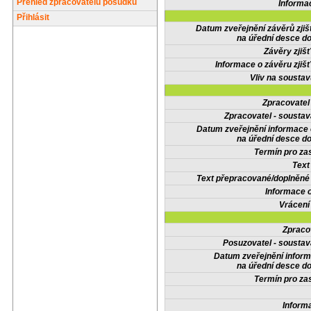
Přehled zpracovatelů posudků
Informa
Přihlásit
Datum zveřejnění závěrů zjiš
na úřední desce do
Závěry zjišť
Informace o závěru zjišť
Vliv na sousta
Zpracovate
Zpracovatel - soustav
Datum zveřejnění informace
na úřední desce do
Termín pro zas
Text
Text přepracované/doplněn
Informace 
Vrácení
Zpraco
Posuzovatel - soustav
Datum zveřejnění infor
na úřední desce do
Termín pro zas
Inform