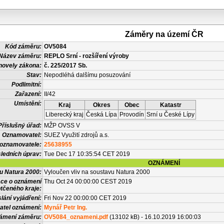
Záměry na území ČR
Kód záměru:
OV5084
Název záměru:
REPLO Srní - rozšíření výroby
novely zákona:
č. 225/2017 Sb.
Stav:
Nepodléhá dalšímu posuzování
Podlimitní:
Zařazení:
II/42
Umístění:
Kraj
Okres
Obec
Katastr
Liberecký kraj
Česká Lípa
Provodín
Srní u České Lípy
Příslušný úřad:
MŽP OVSS V
Oznamovatel:
SUEZ Využití zdrojů a.s.
 oznamovatele:
25638955
ledních úprav:
Tue Dec 17 10:35:54 CET 2019
OZNÁMENÍ
vu Natura 2000:
Vyloučen vliv na soustavu Natura 2000
ace o oznámení
Thu Oct 24 00:00:00 CEST 2019
tčeného kraje:
lání vyjádření:
Fri Nov 22 00:00:00 CET 2019
atel oznámení:
Mynář Petr Ing.
námení záměru:
OV5084_oznameni.pdf
(13102 kB) - 16.10.2019 16:00:03