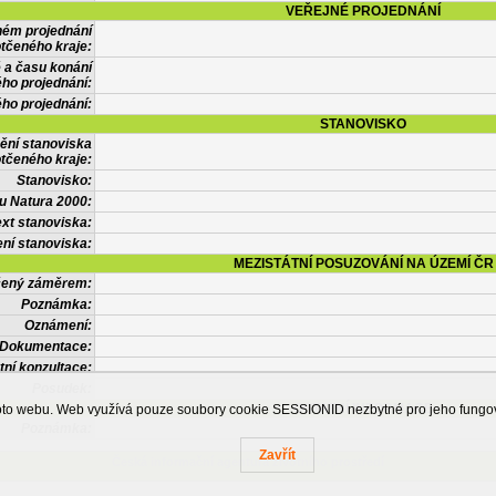
VEŘEJNÉ PROJEDNÁNÍ
ném projednání
tčeného kraje:
 a času konání
ého projednání:
ého projednání:
STANOVISKO
ění stanoviska
tčeného kraje:
Stanovisko:
u Natura 2000:
xt stanoviska:
ní stanoviska:
MEZISTÁTNÍ POSUZOVÁNÍ NA ÚZEMÍ ČR
tčený záměrem:
Poznámka:
Oznámení:
Dokumentace:
tní konzultace:
Posudek:
OSTATNÍ INFORMACE
ohoto webu. Web využívá pouze soubory cookie SESSIONID nezbytné pro jeho fung
Poznámka:
Zavřít
Česká informační agentura životního prostředí