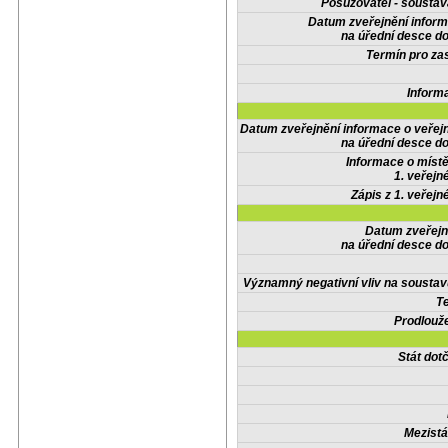
Posuzovatel - soustav
Datum zveřejnění infor
na úřední desce do
Termín pro zas
Inform
Datum zveřejnění informace o veřej
na úřední desce do
Informace o místě
1. veřejn
Zápis z 1. veřejn
Datum zveřejn
na úřední desce do
Významný negativní vliv na soustav
Te
Prodlouže
Stát do
Mezistá