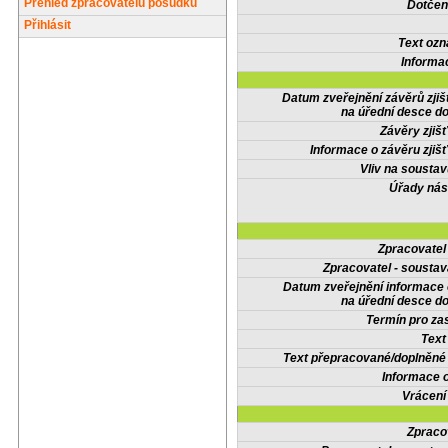
Přehled zpracovatelů posudků
Dotčené
Přihlásit
Text oz
Informa
Datum zveřejnění závěrů zjiš
na úřední desce do
Závěry zjišť
Informace o závěru zjišť
Vliv na sousta
Úřady nás
Zpracovate
Zpracovatel - soustav
Datum zveřejnění informace
na úřední desce do
Termín pro zas
Text
Text přepracované/doplněn
Informace 
Vrácení
Zpraco