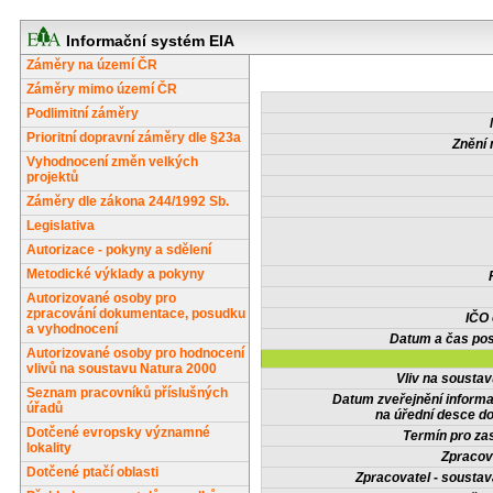
Informační systém EIA
Záměry na území ČR
Záměry mimo území ČR
Podlimitní záměry
Prioritní dopravní záměry dle §23a
Znění 
Vyhodnocení změn velkých
projektů
Záměry dle zákona 244/1992 Sb.
Legislativa
Autorizace - pokyny a sdělení
Metodické výklady a pokyny
Autorizované osoby pro
zpracování dokumentace, posudku
IČO
a vyhodnocení
Datum a čas pos
Autorizované osoby pro hodnocení
vlivů na soustavu Natura 2000
Vliv na sousta
Seznam pracovníků příslušných
Datum zveřejnění inform
úřadů
na úřední desce do
Dotčené evropsky významné
Termín pro zas
lokality
Zpracov
Dotčené ptačí oblasti
Zpracovatel - soustav