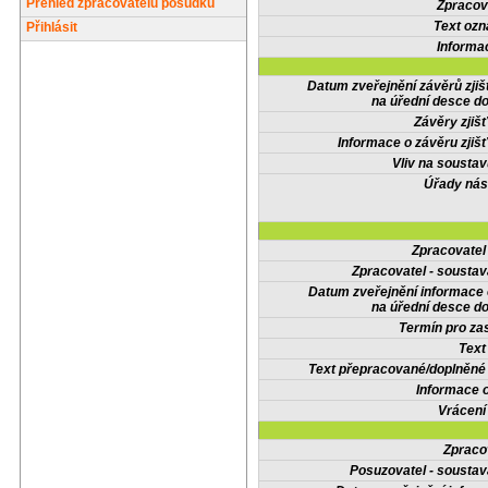
Přehled zpracovatelů posudků
Zpracov
Text oz
Přihlásit
Informa
Datum zveřejnění závěrů zjiš
na úřední desce do
Závěry zjišť
Informace o závěru zjišť
Vliv na sousta
Úřady nás
Zpracovate
Zpracovatel - soustav
Datum zveřejnění informace
na úřední desce do
Termín pro zas
Text
Text přepracované/doplněn
Informace 
Vrácení
Zpraco
Posuzovatel - soustav