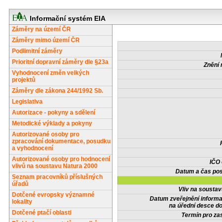
Informační systém EIA
Záměry na území ČR
Záměry mimo území ČR
Podlimitní záměry
Prioritní dopravní záměry dle §23a
Znění 
Vyhodnocení změn velkých
projektů
Záměry dle zákona 244/1992 Sb.
Legislativa
Autorizace - pokyny a sdělení
Metodické výklady a pokyny
Autorizované osoby pro
zpracování dokumentace, posudku
a vyhodnocení
Autorizované osoby pro hodnocení
IČO
vlivů na soustavu Natura 2000
Datum a čas pos
Seznam pracovníků příslušných
úřadů
Vliv na sousta
Dotčené evropsky významné
Datum zveřejnění inform
lokality
na úřední desce do
Dotčené ptačí oblasti
Termín pro zas