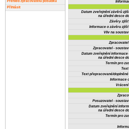
Přehled zpracovatelů posudků
Informa
Přihlásit
Datum zveřejnění závěrů zjiš
na úřední desce do
Závěry zjišť
Informace o závěru zjišť
Vliv na sousta
Zpracovate
Zpracovatel - soustav
Datum zveřejnění informace
na úřední desce do
Termín pro zas
Text
Text přepracované/doplněn
Informace 
Vrácení
Zpraco
Posuzovatel - soustav
Datum zveřejnění infor
na úřední desce do
Termín pro zas
Inform