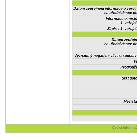
Datum zveřejnění informace o veřej
na úřední desce do
Informace o místě
1. veřejn
Zápis z 1. veřejn
Datum zveřejn
na úřední desce do
Významný negativní vliv na soustav
Te
Prodlouže
Stát do
Mezistá
Česká informač