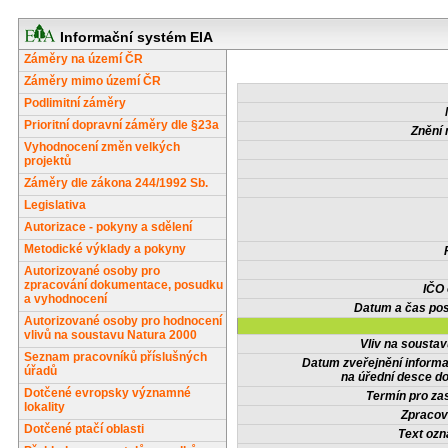
Informační systém EIA
Záměry na území ČR
Záměry mimo území ČR
Podlimitní záměry
Prioritní dopravní záměry dle §23a
Znění 
Vyhodnocení změn velkých
projektů
Záměry dle zákona 244/1992 Sb.
Legislativa
Autorizace - pokyny a sdělení
Metodické výklady a pokyny
Autorizované osoby pro
zpracování dokumentace, posudku
IČO
a vyhodnocení
Datum a čas pos
Autorizované osoby pro hodnocení
vlivů na soustavu Natura 2000
Vliv na sousta
Seznam pracovníků příslušných
Datum zveřejnění inform
úřadů
na úřední desce do
Dotčené evropsky významné
Termín pro zas
lokality
Zpracov
Dotčené ptačí oblasti
Text oz