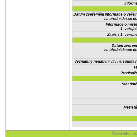
Inform
Datum zveřejnění informace o veřej
na úřední desce do
Informace o místě
1. veřejn
Zápis z 1. veřejn
Datum zveřejn
na úřední desce do
Významný negativní vliv na soustav
Te
Prodlouže
Stát do
Mezistá
Česká informač