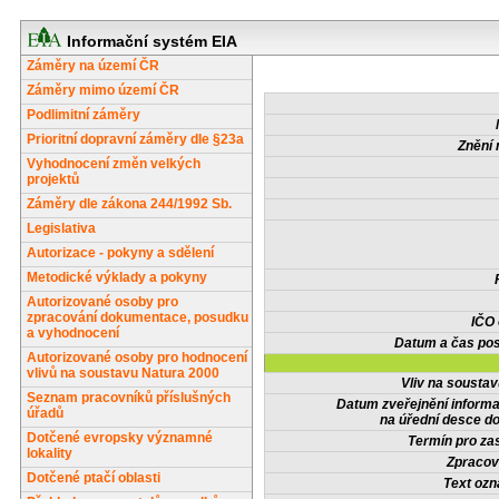
Informační systém EIA
Záměry na území ČR
Záměry mimo území ČR
Podlimitní záměry
Prioritní dopravní záměry dle §23a
Znění 
Vyhodnocení změn velkých
projektů
Záměry dle zákona 244/1992 Sb.
Legislativa
Autorizace - pokyny a sdělení
Metodické výklady a pokyny
Autorizované osoby pro
zpracování dokumentace, posudku
IČO
a vyhodnocení
Datum a čas pos
Autorizované osoby pro hodnocení
vlivů na soustavu Natura 2000
Vliv na sousta
Seznam pracovníků příslušných
Datum zveřejnění inform
úřadů
na úřední desce do
Dotčené evropsky významné
Termín pro zas
lokality
Zpracov
Dotčené ptačí oblasti
Text oz