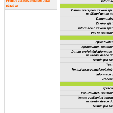
Přehled zpracovatelů posudků
Informa
Přihlásit
Datum zveřejnění závěrů zjiš
na úřední desce do
Datum nabyt
Závěry zjišť
Informace o závěru zjišť
Vliv na sousta
Zpracovate
Zpracovatel - soustav
Datum zveřejnění informace
na úřední desce do
Termín pro zas
Text
Text přepracované/doplněn
Informace 
Vrácení
Zpraco
Posuzovatel - soustav
Datum zveřejnění infor
na úřední desce do
Termín pro zas