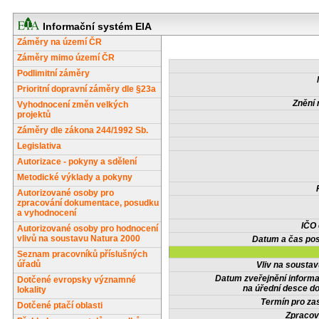
Informační systém EIA
Záměry na území ČR
Záměry mimo území ČR
Podlimitní záměry
Prioritní dopravní záměry dle §23a
Znění 
Vyhodnocení změn velkých
projektů
Záměry dle zákona 244/1992 Sb.
Legislativa
Autorizace - pokyny a sdělení
Metodické výklady a pokyny
Autorizované osoby pro
zpracování dokumentace, posudku
a vyhodnocení
IČO
Autorizované osoby pro hodnocení
vlivů na soustavu Natura 2000
Datum a čas pos
Seznam pracovníků příslušných
úřadů
Vliv na sousta
Datum zveřejnění inform
Dotčené evropsky významné
na úřední desce do
lokality
Termín pro zas
Dotčené ptačí oblasti
Zpracov