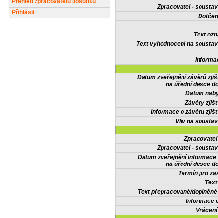
Přehled zpracovatelů posudků
Zpracovatel - soustav
Přihlásit
Dotčené
Text oz
Text vyhodnocení na soustav
Informa
Datum zveřejnění závěrů zjiš
na úřední desce do
Datum nabyt
Závěry zjišť
Informace o závěru zjišť
Vliv na sousta
Zpracovate
Zpracovatel - soustav
Datum zveřejnění informace
na úřední desce do
Termín pro zas
Text
Text přepracované/doplněn
Informace 
Vrácení