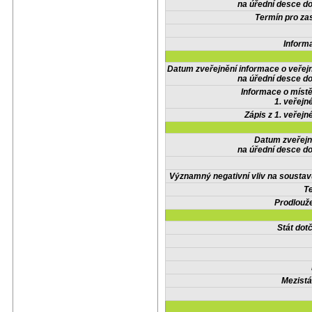
na úřední desce do
Termín pro zas
Inform
Datum zveřejnění informace o veřej
na úřední desce do
Informace o místě
1. veřejn
Zápis z 1. veřejn
Datum zveřejn
na úřední desce do
Významný negativní vliv na soustav
Te
Prodlouže
Stát do
Mezistá