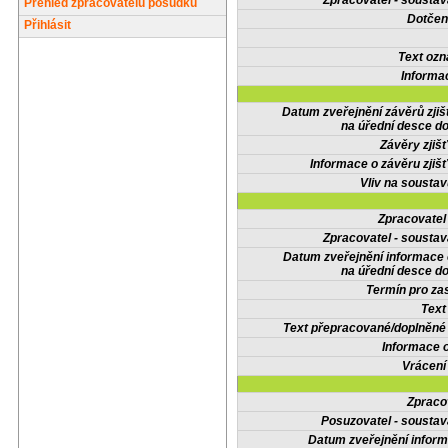
Zpracovatel - soustav
Přehled zpracovatelů posudků
Dotčené
Přihlásit
Text oz
Informa
Datum zveřejnění závěrů zjiš
na úřední desce do
Závěry zjišť
Informace o závěru zjišť
Vliv na sousta
Zpracovate
Zpracovatel - soustav
Datum zveřejnění informace
na úřední desce do
Termín pro zas
Text
Text přepracované/doplněn
Informace 
Vrácení
Zpraco
Posuzovatel - soustav
Datum zveřejnění infor