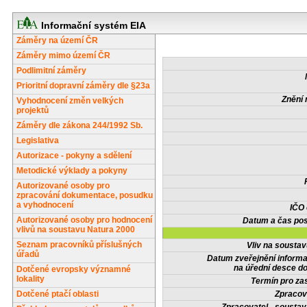
Informační systém EIA
Záměry na území ČR
Záměry mimo území ČR
Podlimitní záměry
Prioritní dopravní záměry dle §23a
Znění 
Vyhodnocení změn velkých
projektů
Záměry dle zákona 244/1992 Sb.
Legislativa
Autorizace - pokyny a sdělení
Metodické výklady a pokyny
Autorizované osoby pro
zpracování dokumentace, posudku
a vyhodnocení
IČO
Autorizované osoby pro hodnocení
Datum a čas pos
vlivů na soustavu Natura 2000
Seznam pracovníků příslušných
Vliv na sousta
úřadů
Datum zveřejnění inform
na úřední desce do
Dotčené evropsky významné
lokality
Termín pro zas
Dotčené ptačí oblasti
Zpracov