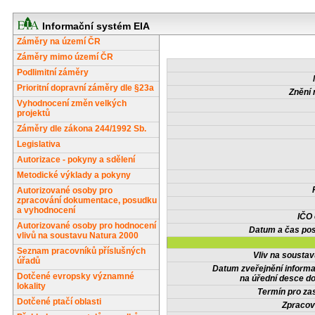
Informační systém EIA
Záměry na území ČR
Záměry mimo území ČR
Podlimitní záměry
Prioritní dopravní záměry dle §23a
Znění 
Vyhodnocení změn velkých
projektů
Záměry dle zákona 244/1992 Sb.
Legislativa
Autorizace - pokyny a sdělení
Metodické výklady a pokyny
Autorizované osoby pro
zpracování dokumentace, posudku
a vyhodnocení
IČO
Autorizované osoby pro hodnocení
Datum a čas pos
vlivů na soustavu Natura 2000
Seznam pracovníků příslušných
Vliv na sousta
úřadů
Datum zveřejnění inform
Dotčené evropsky významné
na úřední desce do
lokality
Termín pro zas
Dotčené ptačí oblasti
Zpracov