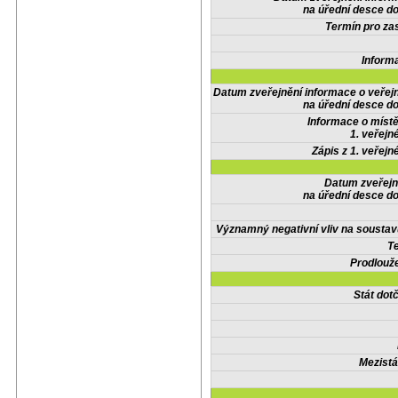
na úřední desce do
Termín pro zas
Inform
Datum zveřejnění informace o veřej
na úřední desce do
Informace o místě
1. veřejn
Zápis z 1. veřejn
Datum zveřejn
na úřední desce do
Významný negativní vliv na soustav
Te
Prodlouže
Stát do
Mezistá