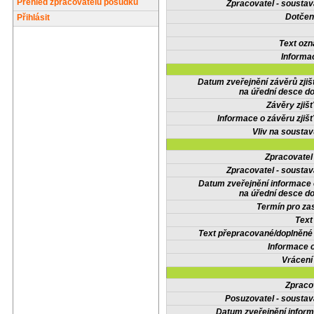
Přehled zpracovatelů posudků
Zpracovatel - soustav
Dotčené
Přihlásit
Text oz
Informa
Datum zveřejnění závěrů zjiš
na úřední desce do
Závěry zjišť
Informace o závěru zjišť
Vliv na sousta
Zpracovate
Zpracovatel - soustav
Datum zveřejnění informace
na úřední desce do
Termín pro zas
Text
Text přepracované/doplněn
Informace 
Vrácení
Zpraco
Posuzovatel - soustav
Datum zveřejnění infor