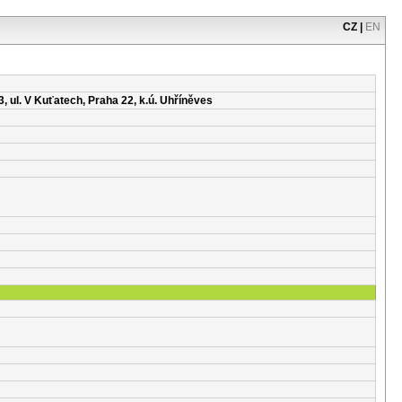
CZ
|
EN
 ul. V Kuťatech, Praha 22, k.ú. Uhříněves