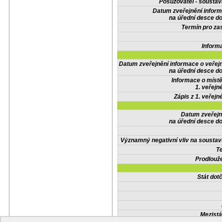
Posuzovatel - soustav
Datum zveřejnění infor
na úřední desce do
Termín pro zas
Inform
Datum zveřejnění informace o veřej
na úřední desce do
Informace o místě
1. veřejn
Zápis z 1. veřejn
Datum zveřejn
na úřední desce do
Významný negativní vliv na soustav
Te
Prodlouže
Stát do
Mezistá