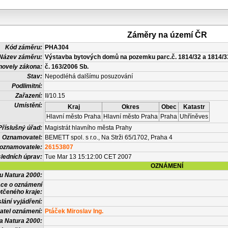
Záměry na území ČR
Kód záměru:
PHA304
Název záměru:
Výstavba bytových domů na pozemku parc.č. 1814/32 a 1814/33,
novely zákona:
č. 163/2006 Sb.
Stav:
Nepodléhá dalšímu posuzování
Podlimitní:
Zařazení:
II/10.15
Umístění:
Kraj
Okres
Obec
Katastr
Hlavní město Praha
Hlavní město Praha
Praha
Uhříněves
Příslušný úřad:
Magistrát hlavního města Prahy
Oznamovatel:
BEMETT spol. s r.o., Na Strži 65/1702, Praha 4
 oznamovatele:
26153807
ledních úprav:
Tue Mar 13 15:12:00 CET 2007
OZNÁMENÍ
vu Natura 2000:
ace o oznámení
tčeného kraje:
lání vyjádření:
atel oznámení:
Ptáček Miroslav Ing.
a Natura 2000: