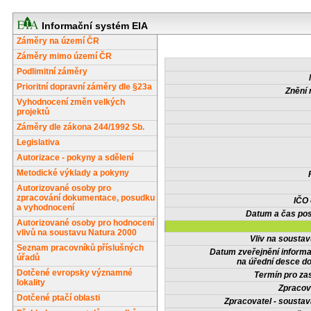
Informační systém EIA
Záměry na území ČR
Záměry mimo území ČR
Podlimitní záměry
Prioritní dopravní záměry dle §23a
Znění 
Vyhodnocení změn velkých
projektů
Záměry dle zákona 244/1992 Sb.
Legislativa
Autorizace - pokyny a sdělení
Metodické výklady a pokyny
Autorizované osoby pro
zpracování dokumentace, posudku
IČO
a vyhodnocení
Datum a čas pos
Autorizované osoby pro hodnocení
vlivů na soustavu Natura 2000
Vliv na sousta
Seznam pracovníků příslušných
Datum zveřejnění inform
úřadů
na úřední desce do
Dotčené evropsky významné
Termín pro zas
lokality
Zpracov
Dotčené ptačí oblasti
Zpracovatel - soustav