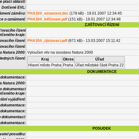
 ptačí oblasti:
Dotčené EVL:
námení záměru:
PHA304_oznameni.doc
(178 kB) - 19.01.2007 12:34:45
ce o oznámení:
PHA304_infOznam.pdf
(151 kB) - 19.01.2007 12:34:48
ZJIŠŤOVACÍ ŘÍZENÍ
ťovacího řízení
tčeného kraje:
ovacího řízení:
PHA304_zjistovaci.pdf
(671 kB) - 13.03.2007 15:11:42
ovacího řízení:
vu Natura 2000:
Vyloučen vliv na soustavu Natura 2000
ledných řízení:
Kraj
Okres
Úřad
Hlavní město Praha
Praha
Úřad městské části Praha 22
DOKUMENTACE
l dokumentace:
a Natura 2000:
 o dokumentaci
tčeného kraje:
lání vyjádření:
 dokumentace:
é dokumentace:
o dokumentaci:
 dokumentace:
POSUDEK
vatel posudku: