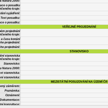
a Natura 2000:
mace o posudku
tčeného kraje:
lání vyjádření:
Text posudku:
ace o posudku:
VEŘEJNÉ PROJEDNÁNÍ
ném projednání
tčeného kraje:
 a času konání
ého projednání:
ého projednání:
STANOVISKO
ění stanoviska
tčeného kraje:
Stanovisko:
u Natura 2000:
xt stanoviska:
ní stanoviska:
MEZISTÁTNÍ POSUZOVÁNÍ NA ÚZEMÍ ČR
tčený záměrem:
Poznámka:
Oznámení:
Dokumentace:
tní konzultace: