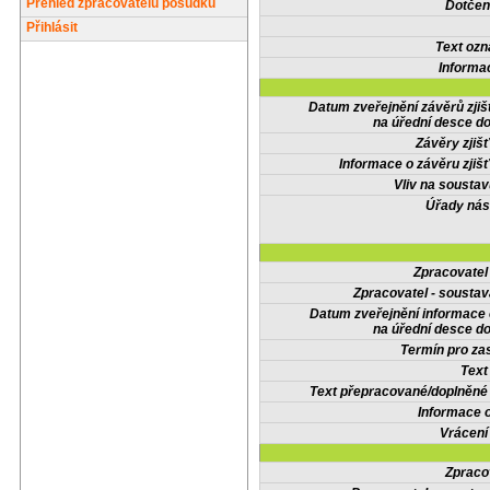
Přehled zpracovatelů posudků
Dotčené
Přihlásit
Text oz
Informa
Datum zveřejnění závěrů zjiš
na úřední desce do
Závěry zjišť
Informace o závěru zjišť
Vliv na sousta
Úřady nás
Zpracovate
Zpracovatel - soustav
Datum zveřejnění informace
na úřední desce do
Termín pro zas
Text
Text přepracované/doplněn
Informace 
Vrácení
Zpraco