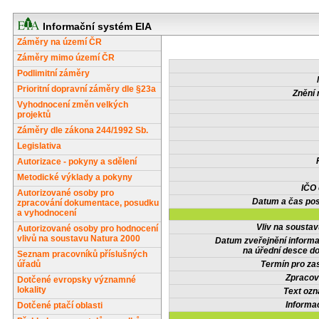
Informační systém EIA
Záměry na území ČR
Záměry mimo území ČR
Podlimitní záměry
Prioritní dopravní záměry dle §23a
Znění 
Vyhodnocení změn velkých
projektů
Záměry dle zákona 244/1992 Sb.
Legislativa
Autorizace - pokyny a sdělení
Metodické výklady a pokyny
IČO
Autorizované osoby pro
Datum a čas pos
zpracování dokumentace, posudku
a vyhodnocení
Vliv na sousta
Autorizované osoby pro hodnocení
vlivů na soustavu Natura 2000
Datum zveřejnění inform
na úřední desce do
Seznam pracovníků příslušných
úřadů
Termín pro zas
Zpracov
Dotčené evropsky významné
lokality
Text oz
Informa
Dotčené ptačí oblasti