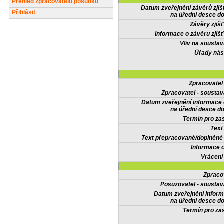
Přehled zpracovatelů posudků
Datum zveřejnění závěrů zjiš
Přihlásit
na úřední desce do
Závěry zjišť
Informace o závěru zjišť
Vliv na sousta
Úřady nás
Zpracovate
Zpracovatel - soustav
Datum zveřejnění informace
na úřední desce do
Termín pro zas
Text
Text přepracované/doplněn
Informace 
Vrácení
Zpraco
Posuzovatel - soustav
Datum zveřejnění infor
na úřední desce do
Termín pro zas