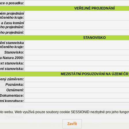
ace o posudku:
VEŘEJNÉ PROJEDNÁNÍ
ném projednání
tčeného kraje:
 a času konání
ého projednání:
ého projednání:
STANOVISKO
ění stanoviska
tčeného kraje:
Stanovisko:
u Natura 2000:
xt stanoviska:
ní stanoviska:
MEZISTÁTNÍ POSUZOVÁNÍ NA ÚZEMÍ ČR
tčený záměrem:
Poznámka:
Oznámení:
Dokumentace:
tní konzultace:
Posudek:
OSTATNÍ INFORMACE
ohoto webu. Web využívá pouze soubory cookie SESSIONID nezbytné pro jeho fung
Poznámka:
Zavřít
Česká informační agentura životního prostředí