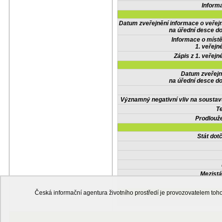
Inform
Datum zveřejnění informace o veřej
na úřední desce do
Informace o místě
1. veřejn
Zápis z 1. veřejn
Datum zveřejn
na úřední desce do
Významný negativní vliv na soustav
Te
Prodlouže
Stát do
Mezistá
Česká informační agentura životního prostředí je provozovatelem t