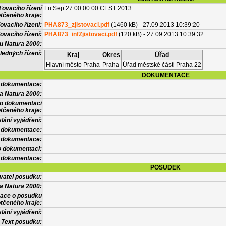
ťovacího řízení
Fri Sep 27 00:00:00 CEST 2013
tčeného kraje:
ovacího řízení:
PHA873_zjistovaci.pdf
(1460 kB) - 27.09.2013 10:39:20
ovacího řízení:
PHA873_infZjistovaci.pdf
(120 kB) - 27.09.2013 10:39:32
vu Natura 2000:
ledných řízení:
Kraj
Okres
Úřad
Hlavní město Praha
Praha
Úřad městské části Praha 22
DOKUMENTACE
l dokumentace:
a Natura 2000:
 o dokumentaci
tčeného kraje:
lání vyjádření:
 dokumentace:
é dokumentace:
o dokumentaci:
 dokumentace:
POSUDEK
vatel posudku:
a Natura 2000:
mace o posudku
tčeného kraje:
lání vyjádření:
Text posudku: