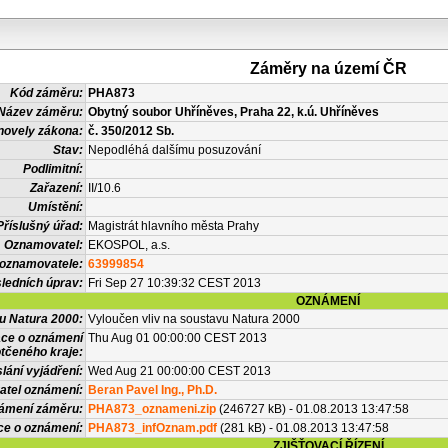
Záměry na území ČR
Kód záměru:
PHA873
Název záměru:
Obytný soubor Uhříněves, Praha 22, k.ú. Uhříněves
novely zákona:
č. 350/2012 Sb.
Stav:
Nepodléhá dalšímu posuzování
Podlimitní:
Zařazení:
II/10.6
Umístění:
Příslušný úřad:
Magistrát hlavního města Prahy
Oznamovatel:
EKOSPOL, a.s.
 oznamovatele:
63999854
ledních úprav:
Fri Sep 27 10:39:32 CEST 2013
OZNÁMENÍ
vu Natura 2000:
Vyloučen vliv na soustavu Natura 2000
ace o oznámení
Thu Aug 01 00:00:00 CEST 2013
tčeného kraje:
lání vyjádření:
Wed Aug 21 00:00:00 CEST 2013
atel oznámení:
Beran Pavel Ing., Ph.D.
námení záměru:
PHA873_oznameni.zip
(246727 kB) - 01.08.2013 13:47:58
ce o oznámení:
PHA873_infOznam.pdf
(281 kB) - 01.08.2013 13:47:58
ZJIŠŤOVACÍ ŘÍZENÍ