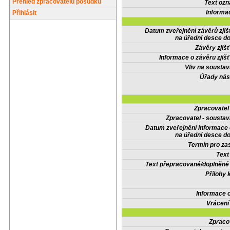
Přehled zpracovatelů posudků
Text oz
Informa
Přihlásit
Datum zveřejnění závěrů zjiš
na úřední desce do
Závěry zjišť
Informace o závěru zjišť
Vliv na sousta
Úřady nás
Zpracovate
Zpracovatel - soustav
Datum zveřejnění informace
na úřední desce do
Termín pro zas
Text
Text přepracované/doplněn
Přílohy 
Informace 
Vrácení
Zpraco