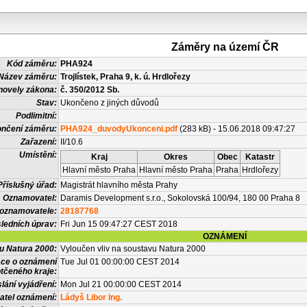
Záměry na území ČR
Kód záměru:
PHA924
Název záměru:
Trojlístek, Praha 9, k. ú. Hrdlořezy
novely zákona:
č. 350/2012 Sb.
Stav:
Ukončeno z jiných důvodů
Podlimitní:
nčení záměru:
PHA924_duvodyUkonceni.pdf
(283 kB) - 15.06.2018 09:47:27
Zařazení:
II/10.6
Umístění:
Kraj
Okres
Obec
Katastr
Hlavní město Praha
Hlavní město Praha
Praha
Hrdlořezy
Příslušný úřad:
Magistrát hlavního města Prahy
Oznamovatel:
Daramis Development s.r.o., Sokolovská 100/94, 180 00 Praha 8
 oznamovatele:
28187768
ledních úprav:
Fri Jun 15 09:47:27 CEST 2018
OZNÁMENÍ
vu Natura 2000:
Vyloučen vliv na soustavu Natura 2000
ace o oznámení
Tue Jul 01 00:00:00 CEST 2014
tčeného kraje:
lání vyjádření:
Mon Jul 21 00:00:00 CEST 2014
atel oznámení:
Ládyš Libor Ing.