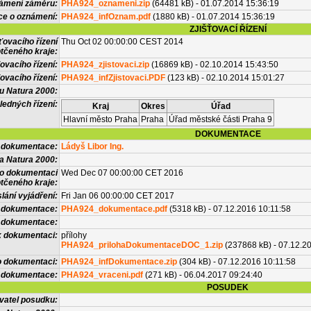
námení záměru:
PHA924_oznameni.zip
(64481 kB) - 01.07.2014 15:36:19
ce o oznámení:
PHA924_infOznam.pdf
(1880 kB) - 01.07.2014 15:36:19
ZJIŠŤOVACÍ ŘÍZENÍ
ťovacího řízení
Thu Oct 02 00:00:00 CEST 2014
tčeného kraje:
ovacího řízení:
PHA924_zjistovaci.zip
(16869 kB) - 02.10.2014 15:43:50
ovacího řízení:
PHA924_infZjistovaci.PDF
(123 kB) - 02.10.2014 15:01:27
vu Natura 2000:
ledných řízení:
Kraj
Okres
Úřad
Hlavní město Praha
Praha
Úřad městské části Praha 9
DOKUMENTACE
l dokumentace:
Ládyš Libor Ing.
a Natura 2000:
 o dokumentaci
Wed Dec 07 00:00:00 CET 2016
tčeného kraje:
lání vyjádření:
Fri Jan 06 00:00:00 CET 2017
 dokumentace:
PHA924_dokumentace.pdf
(5318 kB) - 07.12.2016 10:11:58
é dokumentace:
k dokumentaci:
přílohy
PHA924_prilohaDokumentaceDOC_1.zip
(237868 kB) - 07.12.2
o dokumentaci:
PHA924_infDokumentace.zip
(304 kB) - 07.12.2016 10:11:58
 dokumentace:
PHA924_vraceni.pdf
(271 kB) - 06.04.2017 09:24:40
POSUDEK
vatel posudku: