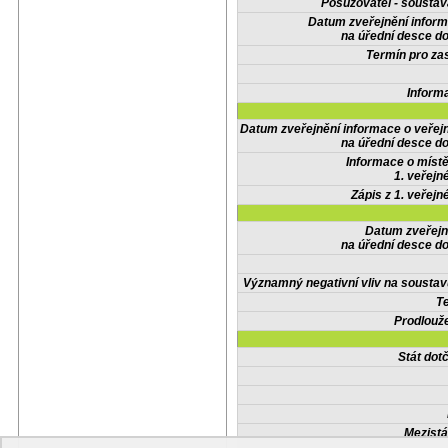
Posuzovatel - soustav
Datum zveřejnění infor
na úřední desce do
Termín pro zas
Inform
Datum zveřejnění informace o veřej
na úřední desce do
Informace o místě
1. veřejn
Zápis z 1. veřejn
Datum zveřejn
na úřední desce do
Významný negativní vliv na soustav
Te
Prodlouže
Stát do
Mezistá