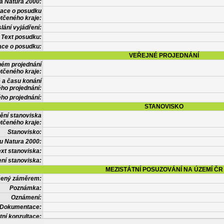
a Natura 2000:
mace o posudku
tčeného kraje:
lání vyjádření:
Text posudku:
ace o posudku:
VEŘEJNÉ PROJEDNÁNÍ
ném projednání
tčeného kraje:
 a času konání
ého projednání:
ého projednání:
STANOVISKO
ění stanoviska
tčeného kraje:
Stanovisko:
u Natura 2000:
xt stanoviska:
ní stanoviska:
MEZISTÁTNÍ POSUZOVÁNÍ NA ÚZEMÍ ČR
tčený záměrem:
Poznámka:
Oznámení:
Dokumentace:
tní konzultace: