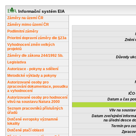
Informační systém EIA
Záměry na území ČR
Záměry mimo území ČR
Podlimitní záměry
Prioritní dopravní záměry dle §23a
Znění 
Vyhodnocení změn velkých
projektů
Záměry dle zákona 244/1992 Sb.
Důvody uko
Legislativa
Autorizace - pokyny a sdělení
Metodické výklady a pokyny
Autorizované osoby pro
zpracování dokumentace, posudku
a vyhodnocení
IČO
Autorizované osoby pro hodnocení
Datum a čas pos
vlivů na soustavu Natura 2000
Seznam pracovníků příslušných
Vliv na sousta
úřadů
Datum zveřejnění inform
Dotčené evropsky významné
na úřední desce do
lokality
Termín pro zas
Dotčené ptačí oblasti
Zpracov