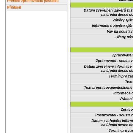
Přehled zpracovatelů posudků
Přihlásit
Datum zveřejnění závěrů zjiš
na úřední desce do
Závěry zjišť
Informace o závěru zjišť
Vliv na sousta
Úřady nás
Zpracovate
Zpracovatel - soustav
Datum zveřejnění informace
na úřední desce do
Termín pro zas
Text
Text přepracované/doplněn
Informace 
Vrácení
Zpraco
Posuzovatel - soustav
Datum zveřejnění infor
na úřední desce do
Termín pro zas