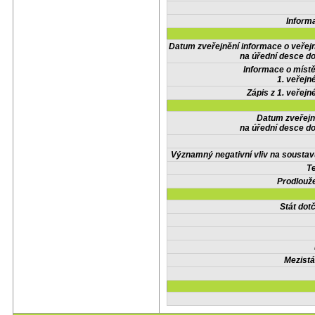
Inform
Datum zveřejnění informace o veřej
na úřední desce do
Informace o místě
1. veřejn
Zápis z 1. veřejn
Datum zveřejn
na úřední desce do
Významný negativní vliv na soustav
Te
Prodlouže
Stát do
Mezistá