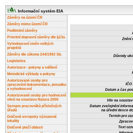
Informační systém EIA
Záměry na území ČR
Záměry mimo území ČR
Podlimitní záměry
Prioritní dopravní záměry dle §23a
Znění 
Vyhodnocení změn velkých
projektů
Záměry dle zákona 244/1992 Sb.
Důvody uko
Legislativa
Autorizace - pokyny a sdělení
Metodické výklady a pokyny
Autorizované osoby pro
IČO
zpracování dokumentace, posudku
a vyhodnocení
Datum a čas pos
Autorizované osoby pro hodnocení
vlivů na soustavu Natura 2000
Vliv na sousta
Seznam pracovníků příslušných
Datum zveřejnění inform
úřadů
na úřední desce do
Termín pro zas
Dotčené evropsky významné
lokality
Zpracov
Text oz
Dotčené ptačí oblasti
Informa