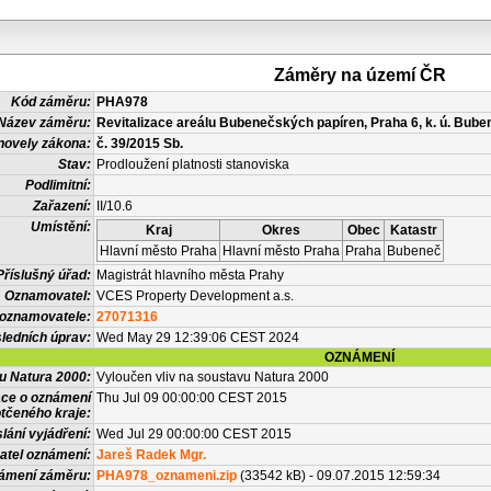
Záměry na území ČR
Kód záměru:
PHA978
Název záměru:
Revitalizace areálu Bubenečských papíren, Praha 6, k. ú. Bube
novely zákona:
č. 39/2015 Sb.
Stav:
Prodloužení platnosti stanoviska
Podlimitní:
Zařazení:
II/10.6
Umístění:
Kraj
Okres
Obec
Katastr
Hlavní město Praha
Hlavní město Praha
Praha
Bubeneč
Příslušný úřad:
Magistrát hlavního města Prahy
Oznamovatel:
VCES Property Development a.s.
 oznamovatele:
27071316
ledních úprav:
Wed May 29 12:39:06 CEST 2024
OZNÁMENÍ
vu Natura 2000:
Vyloučen vliv na soustavu Natura 2000
ace o oznámení
Thu Jul 09 00:00:00 CEST 2015
tčeného kraje:
lání vyjádření:
Wed Jul 29 00:00:00 CEST 2015
atel oznámení:
Jareš Radek Mgr.
námení záměru:
PHA978_oznameni.zip
(33542 kB) - 09.07.2015 12:59:34