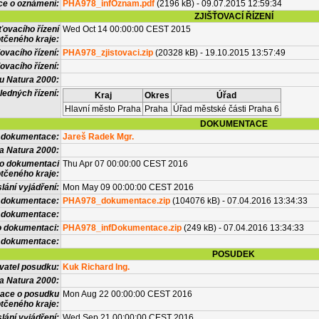
ce o oznámení:
PHA978_infOznam.pdf
(2196 kB) - 09.07.2015 12:59:34
ZJIŠŤOVACÍ ŘÍZENÍ
ťovacího řízení
Wed Oct 14 00:00:00 CEST 2015
tčeného kraje:
ovacího řízení:
PHA978_zjistovaci.zip
(20328 kB) - 19.10.2015 13:57:49
ovacího řízení:
vu Natura 2000:
ledných řízení:
Kraj
Okres
Úřad
Hlavní město Praha
Praha
Úřad městské části Praha 6
DOKUMENTACE
l dokumentace:
Jareš Radek Mgr.
a Natura 2000:
 o dokumentaci
Thu Apr 07 00:00:00 CEST 2016
tčeného kraje:
lání vyjádření:
Mon May 09 00:00:00 CEST 2016
 dokumentace:
PHA978_dokumentace.zip
(104076 kB) - 07.04.2016 13:34:33
é dokumentace:
o dokumentaci:
PHA978_infDokumentace.zip
(249 kB) - 07.04.2016 13:34:33
 dokumentace:
POSUDEK
vatel posudku:
Kuk Richard Ing.
a Natura 2000:
mace o posudku
Mon Aug 22 00:00:00 CEST 2016
tčeného kraje:
lání vyjádření:
Wed Sep 21 00:00:00 CEST 2016