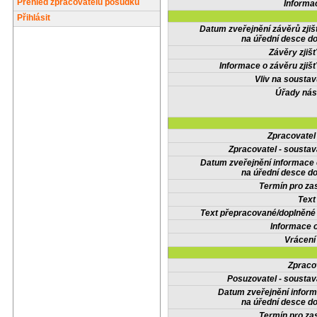
Přehled zpracovatelů posudků
Informa
Přihlásit
Datum zveřejnění závěrů zjiš
na úřední desce do
Závěry zjišť
Informace o závěru zjišť
Vliv na sousta
Úřady nás
Zpracovate
Zpracovatel - soustav
Datum zveřejnění informace
na úřední desce do
Termín pro zas
Text
Text přepracované/doplněn
Informace 
Vrácení
Zpraco
Posuzovatel - soustav
Datum zveřejnění infor
na úřední desce do
Termín pro zas