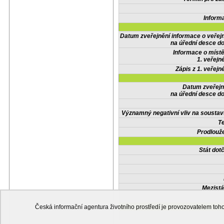
Inform
Datum zveřejnění informace o veřej
na úřední desce do
Informace o místě
1. veřejn
Zápis z 1. veřejn
Datum zveřejn
na úřední desce do
Významný negativní vliv na soustav
Te
Prodlouže
Stát do
Mezistá
Česká informační agentura životního prostředí je provozovatelem t