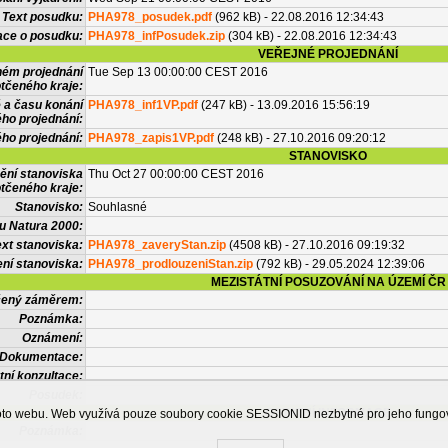
Text posudku:
PHA978_posudek.pdf
(962 kB) - 22.08.2016 12:34:43
ace o posudku:
PHA978_infPosudek.zip
(304 kB) - 22.08.2016 12:34:43
VEŘEJNÉ PROJEDNÁNÍ
ném projednání
Tue Sep 13 00:00:00 CEST 2016
tčeného kraje:
 a času konání
PHA978_inf1VP.pdf
(247 kB) - 13.09.2016 15:56:19
ého projednání:
ého projednání:
PHA978_zapis1VP.pdf
(248 kB) - 27.10.2016 09:20:12
STANOVISKO
ění stanoviska
Thu Oct 27 00:00:00 CEST 2016
tčeného kraje:
Stanovisko:
Souhlasné
u Natura 2000:
xt stanoviska:
PHA978_zaveryStan.zip
(4508 kB) - 27.10.2016 09:19:32
ní stanoviska:
PHA978_prodlouzeniStan.zip
(792 kB) - 29.05.2024 12:39:06
MEZISTÁTNÍ POSUZOVÁNÍ NA ÚZEMÍ ČR
tčený záměrem:
Poznámka:
Oznámení:
Dokumentace:
tní konzultace:
Posudek:
OSTATNÍ INFORMACE
ohoto webu. Web využívá pouze soubory cookie SESSIONID nezbytné pro jeho fung
Poznámka: