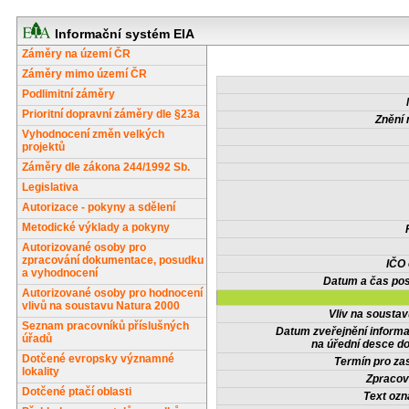
Informační systém EIA
Záměry na území ČR
Záměry mimo území ČR
Podlimitní záměry
Prioritní dopravní záměry dle §23a
Znění 
Vyhodnocení změn velkých
projektů
Záměry dle zákona 244/1992 Sb.
Legislativa
Autorizace - pokyny a sdělení
Metodické výklady a pokyny
Autorizované osoby pro
zpracování dokumentace, posudku
IČO
a vyhodnocení
Datum a čas pos
Autorizované osoby pro hodnocení
vlivů na soustavu Natura 2000
Vliv na sousta
Seznam pracovníků příslušných
Datum zveřejnění inform
úřadů
na úřední desce do
Dotčené evropsky významné
Termín pro zas
lokality
Zpracov
Dotčené ptačí oblasti
Text oz