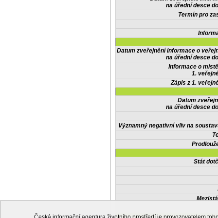
na úřední desce do
Termín pro zas
Inform
Datum zveřejnění informace o veřej
na úřední desce do
Informace o místě
1. veřejn
Zápis z 1. veřejn
Datum zveřejn
na úřední desce do
Významný negativní vliv na soustav
Te
Prodlouže
Stát do
Mezistá
Česká informační agentura životního prostředí je provozovatelem t