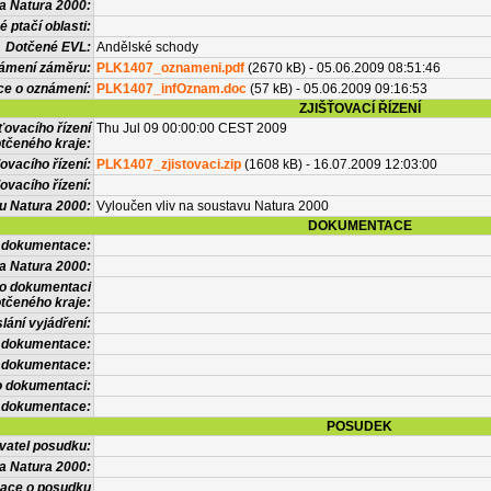
a Natura 2000:
 ptačí oblasti:
Dotčené EVL:
Andělské schody
námení záměru:
PLK1407_oznameni.pdf
(2670 kB) - 05.06.2009 08:51:46
ce o oznámení:
PLK1407_infOznam.doc
(57 kB) - 05.06.2009 09:16:53
ZJIŠŤOVACÍ ŘÍZENÍ
ťovacího řízení
Thu Jul 09 00:00:00 CEST 2009
tčeného kraje:
ovacího řízení:
PLK1407_zjistovaci.zip
(1608 kB) - 16.07.2009 12:03:00
ovacího řízení:
vu Natura 2000:
Vyloučen vliv na soustavu Natura 2000
DOKUMENTACE
l dokumentace:
a Natura 2000:
 o dokumentaci
tčeného kraje:
lání vyjádření:
 dokumentace:
é dokumentace:
o dokumentaci:
 dokumentace:
POSUDEK
vatel posudku:
a Natura 2000:
mace o posudku