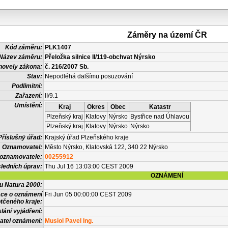
Záměry na území ČR
Kód záměru:
PLK1407
Název záměru:
Přeložka silnice II/119-obchvat Nýrsko
novely zákona:
č. 216/2007 Sb.
Stav:
Nepodléhá dalšímu posuzování
Podlimitní:
Zařazení:
II/9.1
Umístění:
Kraj
Okres
Obec
Katastr
Plzeňský kraj
Klatovy
Nýrsko
Bystřice nad Úhlavou
Plzeňský kraj
Klatovy
Nýrsko
Nýrsko
Příslušný úřad:
Krajský úřad Plzeňského kraje
Oznamovatel:
Město Nýrsko, Klatovská 122, 340 22 Nýrsko
 oznamovatele:
00255912
ledních úprav:
Thu Jul 16 13:03:00 CEST 2009
OZNÁMENÍ
vu Natura 2000:
ace o oznámení
Fri Jun 05 00:00:00 CEST 2009
tčeného kraje:
lání vyjádření:
atel oznámení:
Musiol Pavel Ing.