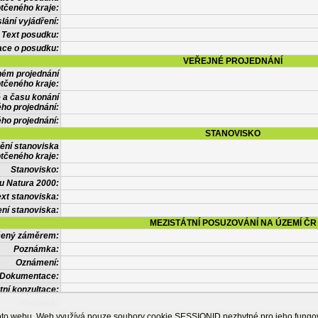
tčeného kraje:
lání vyjádření:
Text posudku:
ace o posudku:
VEŘEJNÉ PROJEDNÁNÍ
ném projednání
tčeného kraje:
 a času konání
ého projednání:
ého projednání:
STANOVISKO
ění stanoviska
tčeného kraje:
Stanovisko:
u Natura 2000:
xt stanoviska:
ní stanoviska:
MEZISTÁTNÍ POSUZOVÁNÍ NA ÚZEMÍ ČR
tčený záměrem:
Poznámka:
Oznámení:
Dokumentace:
tní konzultace:
Posudek:
OSTATNÍ INFORMACE
ohoto webu. Web využívá pouze soubory cookie SESSIONID nezbytné pro jeho fung