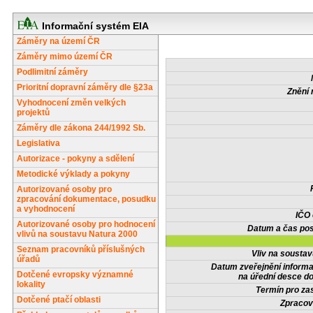
Informační systém EIA
Záměry na území ČR
Záměry mimo území ČR
Podlimitní záměry
Prioritní dopravní záměry dle §23a
Znění 
Vyhodnocení změn velkých
projektů
Záměry dle zákona 244/1992 Sb.
Legislativa
Autorizace - pokyny a sdělení
Metodické výklady a pokyny
Autorizované osoby pro
zpracování dokumentace, posudku
a vyhodnocení
IČO
Autorizované osoby pro hodnocení
Datum a čas pos
vlivů na soustavu Natura 2000
Seznam pracovníků příslušných
Vliv na sousta
úřadů
Datum zveřejnění inform
Dotčené evropsky významné
na úřední desce do
lokality
Termín pro zas
Dotčené ptačí oblasti
Zpracov