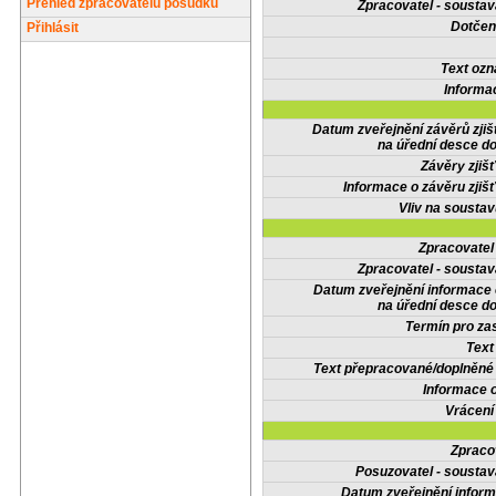
Přehled zpracovatelů posudků
Zpracovatel - soustav
Dotčené
Přihlásit
Text oz
Informa
Datum zveřejnění závěrů zjiš
na úřední desce do
Závěry zjišť
Informace o závěru zjišť
Vliv na sousta
Zpracovate
Zpracovatel - soustav
Datum zveřejnění informace
na úřední desce do
Termín pro zas
Text
Text přepracované/doplněn
Informace 
Vrácení
Zpraco
Posuzovatel - soustav
Datum zveřejnění infor