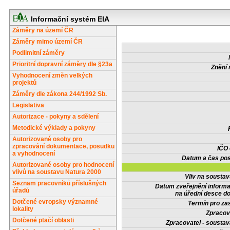
Informační systém EIA
Záměry na území ČR
Záměry mimo území ČR
Podlimitní záměry
Prioritní dopravní záměry dle §23a
Znění 
Vyhodnocení změn velkých
projektů
Záměry dle zákona 244/1992 Sb.
Legislativa
Autorizace - pokyny a sdělení
Metodické výklady a pokyny
Autorizované osoby pro
zpracování dokumentace, posudku
IČO
a vyhodnocení
Datum a čas pos
Autorizované osoby pro hodnocení
vlivů na soustavu Natura 2000
Vliv na sousta
Seznam pracovníků příslušných
Datum zveřejnění inform
úřadů
na úřední desce do
Dotčené evropsky významné
Termín pro zas
lokality
Zpracov
Dotčené ptačí oblasti
Zpracovatel - soustav