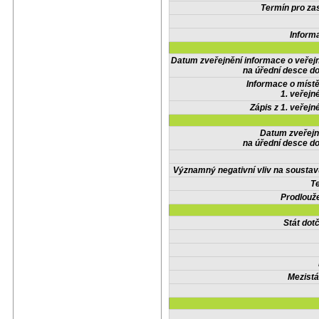
Termín pro zas
Inform
Datum zveřejnění informace o veřej
na úřední desce do
Informace o místě
1. veřejn
Zápis z 1. veřejn
Datum zveřejn
na úřední desce do
Významný negativní vliv na soustav
Te
Prodlouže
Stát do
Mezistá