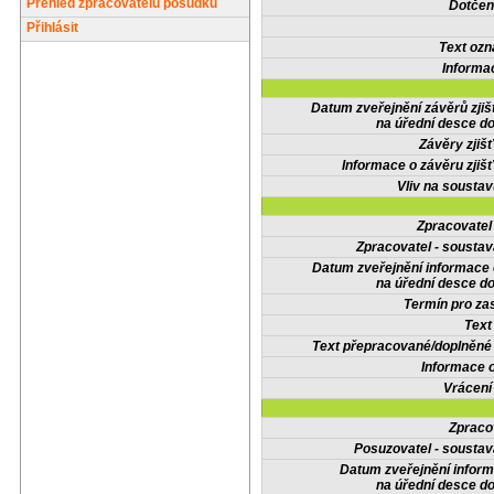
Přehled zpracovatelů posudků
Dotčené
Přihlásit
Text oz
Informa
Datum zveřejnění závěrů zjiš
na úřední desce do
Závěry zjišť
Informace o závěru zjišť
Vliv na sousta
Zpracovate
Zpracovatel - soustav
Datum zveřejnění informace
na úřední desce do
Termín pro zas
Text
Text přepracované/doplněn
Informace 
Vrácení
Zpraco
Posuzovatel - soustav
Datum zveřejnění infor
na úřední desce do