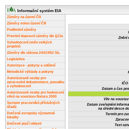
Informační systém EIA
Záměry na území ČR
Záměry mimo území ČR
Podlimitní záměry
Prioritní dopravní záměry dle §23a
Znění 
Vyhodnocení změn velkých
projektů
Záměry dle zákona 244/1992 Sb.
Legislativa
Autorizace - pokyny a sdělení
Metodické výklady a pokyny
Autorizované osoby pro
zpracování dokumentace, posudku
IČO
a vyhodnocení
Datum a čas pos
Autorizované osoby pro hodnocení
vlivů na soustavu Natura 2000
Vliv na sousta
Seznam pracovníků příslušných
Datum zveřejnění inform
úřadů
na úřední desce do
Dotčené evropsky významné
Termín pro zas
lokality
Zpracov
Dotčené ptačí oblasti
Text oz