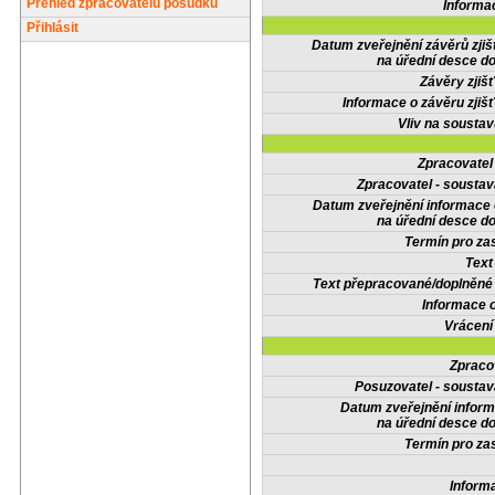
Přehled zpracovatelů posudků
Informa
Přihlásit
Datum zveřejnění závěrů zjiš
na úřední desce do
Závěry zjišť
Informace o závěru zjišť
Vliv na sousta
Zpracovate
Zpracovatel - soustav
Datum zveřejnění informace
na úřední desce do
Termín pro zas
Text
Text přepracované/doplněn
Informace 
Vrácení
Zpraco
Posuzovatel - soustav
Datum zveřejnění infor
na úřední desce do
Termín pro zas
Inform