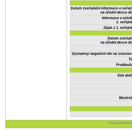
Datum zveřejnění informace o veřej
na úřední desce do
Informace o místě
1. veřejn
Zápis z 1. veřejn
Datum zveřejn
na úřední desce do
Významný negativní vliv na soustav
Te
Prodlouže
Stát do
Mezistá
Česká informač