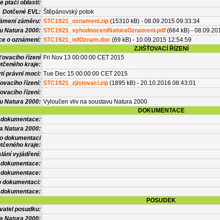
 ptačí oblasti:
Dotčené EVL:
Štěpánovský potok
námení záměru:
STC1921_oznameni.zip
(15310 kB) - 08.09.2015 09:33:34
u Natura 2000:
STC1921_vyhodnoceniNaturaOznameni.pdf
(664 kB) - 08.09.20
ce o oznámení:
STC1921_infOznam.doc
(69 kB) - 10.09.2015 12:54:59
ZJIŠŤOVACÍ ŘÍZENÍ
ťovacího řízení
Fri Nov 13 00:00:00 CET 2015
tčeného kraje:
í právní moci:
Tue Dec 15 00:00:00 CET 2015
ovacího řízení:
STC1921_zjistovaci.zip
(1895 kB) - 20.10.2016 08:43:01
ovacího řízení:
vu Natura 2000:
Vyloučen vliv na soustavu Natura 2000
DOKUMENTACE
l dokumentace:
a Natura 2000:
 o dokumentaci
tčeného kraje:
lání vyjádření:
 dokumentace:
é dokumentace:
o dokumentaci:
 dokumentace:
POSUDEK
vatel posudku:
a Natura 2000: