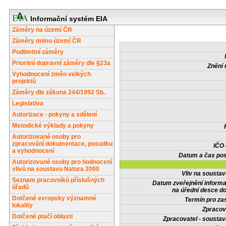
Informační systém EIA
Záměry na území ČR
Záměry mimo území ČR
Podlimitní záměry
Prioritní dopravní záměry dle §23a
Znění 
Vyhodnocení změn velkých
projektů
Záměry dle zákona 244/1992 Sb.
Legislativa
Autorizace - pokyny a sdělení
Metodické výklady a pokyny
Autorizované osoby pro
zpracování dokumentace, posudku
IČO
a vyhodnocení
Datum a čas pos
Autorizované osoby pro hodnocení
vlivů na soustavu Natura 2000
Vliv na sousta
Seznam pracovníků příslušných
Datum zveřejnění inform
úřadů
na úřední desce do
Dotčené evropsky významné
Termín pro zas
lokality
Zpracov
Dotčené ptačí oblasti
Zpracovatel - soustav