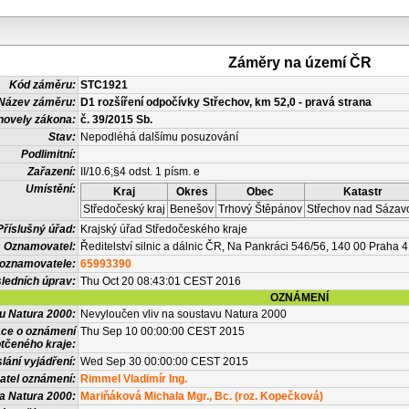
Záměry na území ČR
Kód záměru:
STC1921
Název záměru:
D1 rozšíření odpočívky Střechov, km 52,0 - pravá strana
novely zákona:
č. 39/2015 Sb.
Stav:
Nepodléhá dalšímu posuzování
Podlimitní:
Zařazení:
II/10.6;§4 odst. 1 písm. e
Umístění:
Kraj
Okres
Obec
Katastr
Středočeský kraj
Benešov
Trhový Štěpánov
Střechov nad Sázav
Příslušný úřad:
Krajský úřad Středočeského kraje
Oznamovatel:
Ředitelství silnic a dálnic ČR, Na Pankráci 546/56, 140 00 Praha 4
 oznamovatele:
65993390
ledních úprav:
Thu Oct 20 08:43:01 CEST 2016
OZNÁMENÍ
vu Natura 2000:
Nevyloučen vliv na soustavu Natura 2000
ace o oznámení
Thu Sep 10 00:00:00 CEST 2015
tčeného kraje:
lání vyjádření:
Wed Sep 30 00:00:00 CEST 2015
atel oznámení:
Rimmel Vladimír Ing.
a Natura 2000:
Mariňáková Michala Mgr., Bc. (roz. Kopečková)