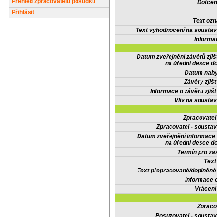
Přehled zpracovatelů posudků
Dotčené
Přihlásit
Text oz
Text vyhodnocení na soustav
Informa
Datum zveřejnění závěrů zjiš
na úřední desce do
Datum nabyt
Závěry zjišť
Informace o závěru zjišť
Vliv na sousta
Zpracovate
Zpracovatel - soustav
Datum zveřejnění informace
na úřední desce do
Termín pro zas
Text
Text přepracované/doplněn
Informace 
Vrácení
Zpraco
Posuzovatel - soustav