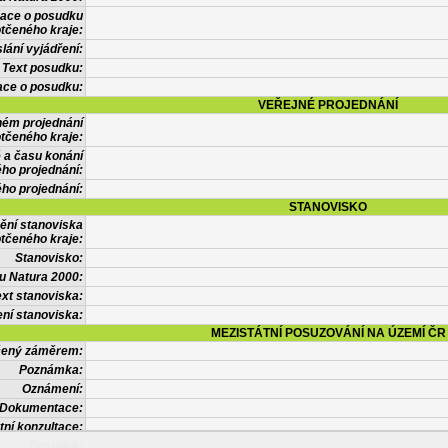
mace o posudku
tčeného kraje:
lání vyjádření:
Text posudku:
ace o posudku:
VEŘEJNÉ PROJEDNÁNÍ
ném projednání
tčeného kraje:
 a času konání
ého projednání:
ého projednání:
STANOVISKO
ění stanoviska
tčeného kraje:
Stanovisko:
u Natura 2000:
xt stanoviska:
ní stanoviska:
MEZISTÁTNÍ POSUZOVÁNÍ NA ÚZEMÍ ČR
tčený záměrem:
Poznámka:
Oznámení:
Dokumentace:
tní konzultace:
Posudek: