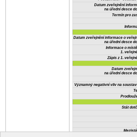
Datum zveřejnění infor
na úřední desce do
Termín pro zas
Inform
Datum zveřejnění informace o veřej
na úřední desce do
Informace o místě
1. veřejn
Zápis z 1. veřejn
Datum zveřejn
na úřední desce do
Významný negativní vliv na soustav
Te
Prodlouže
Stát do
Mezistá