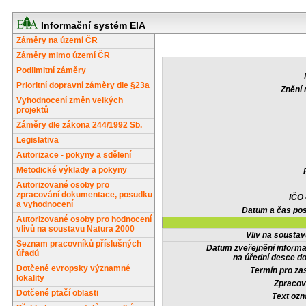
Informační systém EIA
Záměry na území ČR
Záměry mimo území ČR
Podlimitní záměry
Prioritní dopravní záměry dle §23a
Znění 
Vyhodnocení změn velkých
projektů
Záměry dle zákona 244/1992 Sb.
Legislativa
Autorizace - pokyny a sdělení
Metodické výklady a pokyny
Autorizované osoby pro
zpracování dokumentace, posudku
IČO
a vyhodnocení
Datum a čas pos
Autorizované osoby pro hodnocení
vlivů na soustavu Natura 2000
Vliv na sousta
Seznam pracovníků příslušných
Datum zveřejnění inform
úřadů
na úřední desce do
Dotčené evropsky významné
Termín pro zas
lokality
Zpracov
Dotčené ptačí oblasti
Text oz