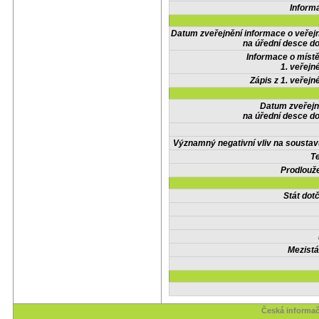
Inform
Datum zveřejnění informace o veřej
na úřední desce do
Informace o místě
1. veřejn
Zápis z 1. veřejn
Datum zveřejn
na úřední desce do
Významný negativní vliv na soustav
Te
Prodlouže
Stát do
Mezistá
Česká informač