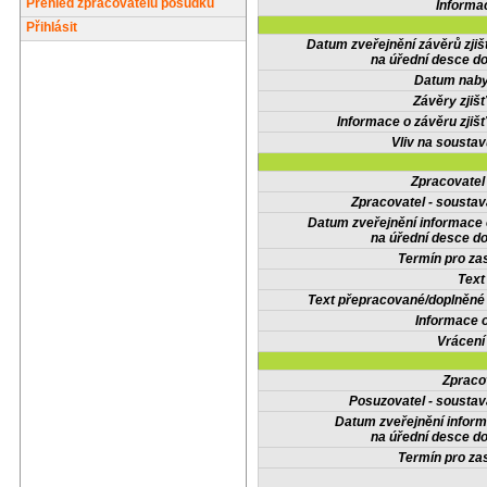
Přehled zpracovatelů posudků
Informa
Přihlásit
Datum zveřejnění závěrů zjiš
na úřední desce do
Datum nabyt
Závěry zjišť
Informace o závěru zjišť
Vliv na sousta
Zpracovate
Zpracovatel - soustav
Datum zveřejnění informace
na úřední desce do
Termín pro zas
Text
Text přepracované/doplněn
Informace 
Vrácení
Zpraco
Posuzovatel - soustav
Datum zveřejnění infor
na úřední desce do
Termín pro zas