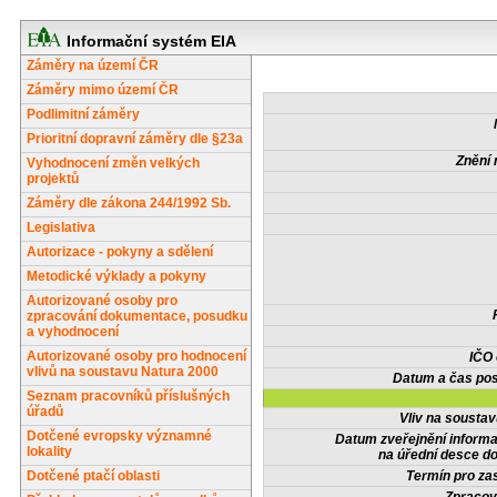
Informační systém EIA
Záměry na území ČR
Záměry mimo území ČR
Podlimitní záměry
Prioritní dopravní záměry dle §23a
Znění 
Vyhodnocení změn velkých
projektů
Záměry dle zákona 244/1992 Sb.
Legislativa
Autorizace - pokyny a sdělení
Metodické výklady a pokyny
Autorizované osoby pro
zpracování dokumentace, posudku
a vyhodnocení
Autorizované osoby pro hodnocení
IČO
vlivů na soustavu Natura 2000
Datum a čas pos
Seznam pracovníků příslušných
úřadů
Vliv na sousta
Dotčené evropsky významné
Datum zveřejnění inform
lokality
na úřední desce do
Dotčené ptačí oblasti
Termín pro zas