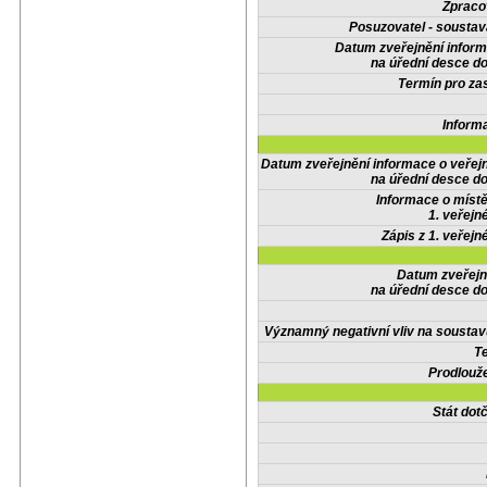
Zpraco
Posuzovatel - soustav
Datum zveřejnění infor
na úřední desce do
Termín pro zas
Inform
Datum zveřejnění informace o veřej
na úřední desce do
Informace o místě
1. veřejn
Zápis z 1. veřejn
Datum zveřejn
na úřední desce do
Významný negativní vliv na soustav
Te
Prodlouže
Stát do