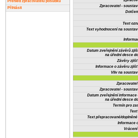
Zpracov
Přehled zpracovatelů posudků
Zpracovatel - soustav
Přihlásit
Dotčené
Text oz
Text vyhodnocení na soustav
Informa
Datum zveřejnění závěrů zjiš
na úřední desce do
Závěry zjišť
Informace o závěru zjišť
Vliv na sousta
Zpracovate
Zpracovatel - soustav
Datum zveřejnění informace
na úřední desce do
Termín pro zas
Text
Text přepracované/doplněn
Informace 
Vrácení