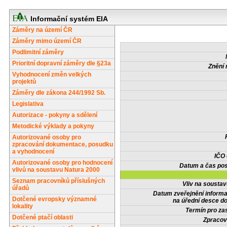
Informační systém EIA
Záměry na území ČR
Záměry mimo území ČR
Podlimitní záměry
Prioritní dopravní záměry dle §23a
Znění 
Vyhodnocení změn velkých
projektů
Záměry dle zákona 244/1992 Sb.
Legislativa
Autorizace - pokyny a sdělení
Metodické výklady a pokyny
Autorizované osoby pro
zpracování dokumentace, posudku
a vyhodnocení
IČO
Autorizované osoby pro hodnocení
Datum a čas pos
vlivů na soustavu Natura 2000
Seznam pracovníků příslušných
Vliv na sousta
úřadů
Datum zveřejnění inform
Dotčené evropsky významné
na úřední desce do
lokality
Termín pro zas
Dotčené ptačí oblasti
Zpracov