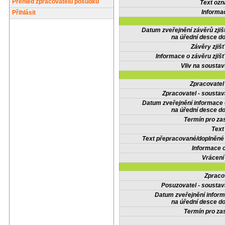
Přehled zpracovatelů posudků
Text oz
Informa
Přihlásit
Datum zveřejnění závěrů zjiš
na úřední desce do
Závěry zjišť
Informace o závěru zjišť
Vliv na sousta
Zpracovate
Zpracovatel - soustav
Datum zveřejnění informace
na úřední desce do
Termín pro zas
Text
Text přepracované/doplněn
Informace 
Vrácení
Zpraco
Posuzovatel - soustav
Datum zveřejnění infor
na úřední desce do
Termín pro zas