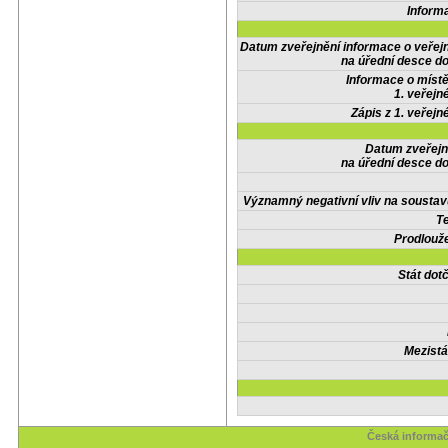
Inform
Datum zveřejnění informace o veřej
na úřední desce do
Informace o místě
1. veřejn
Zápis z 1. veřejn
Datum zveřejn
na úřední desce do
Významný negativní vliv na soustav
Te
Prodlouže
Stát do
Mezistá
Česká informač