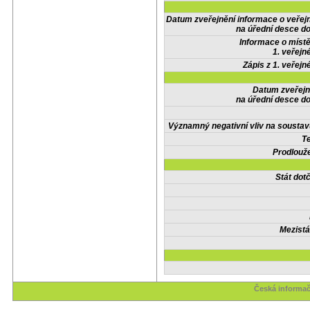
Datum zveřejnění informace o veřej
na úřední desce do
Informace o místě
1. veřejn
Zápis z 1. veřejn
Datum zveřejn
na úřední desce do
Významný negativní vliv na soustav
Te
Prodlouže
Stát do
Mezistá
Česká informač