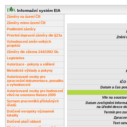
Informační systém EIA
Záměry na území ČR
Záměry mimo území ČR
Podlimitní záměry
Prioritní dopravní záměry dle §23a
Znění 
Vyhodnocení změn velkých
projektů
Záměry dle zákona 244/1992 Sb.
Legislativa
Autorizace - pokyny a sdělení
Metodické výklady a pokyny
Autorizované osoby pro
zpracování dokumentace, posudku
IČO
a vyhodnocení
Datum a čas pos
Autorizované osoby pro hodnocení
vlivů na soustavu Natura 2000
Vliv na sousta
Seznam pracovníků příslušných
Datum zveřejnění inform
úřadů
na úřední desce do
Dotčené evropsky významné
Termín pro zas
lokality
Zpracov
Dotčené ptačí oblasti
Text oz