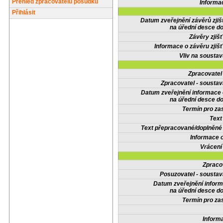
Přehled zpracovatelů posudků
Informa
Přihlásit
Datum zveřejnění závěrů zjiš
na úřední desce do
Závěry zjišť
Informace o závěru zjišť
Vliv na sousta
Zpracovate
Zpracovatel - soustav
Datum zveřejnění informace
na úřední desce do
Termín pro zas
Text
Text přepracované/doplněn
Informace 
Vrácení
Zpraco
Posuzovatel - soustav
Datum zveřejnění infor
na úřední desce do
Termín pro zas
Inform