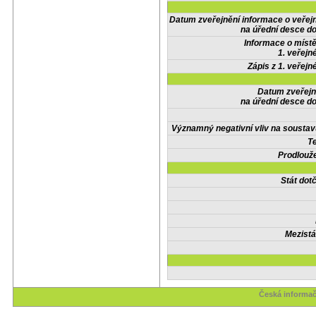
Datum zveřejnění informace o veřej
na úřední desce do
Informace o místě
1. veřejn
Zápis z 1. veřejn
Datum zveřejn
na úřední desce do
Významný negativní vliv na soustav
Te
Prodlouže
Stát do
Mezistá
Česká informač