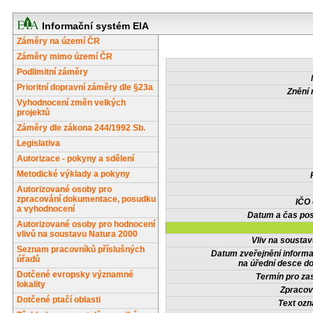
Informační systém EIA
Záměry na území ČR
Záměry mimo území ČR
Podlimitní záměry
Prioritní dopravní záměry dle §23a
Znění 
Vyhodnocení změn velkých
projektů
Záměry dle zákona 244/1992 Sb.
Legislativa
Autorizace - pokyny a sdělení
Metodické výklady a pokyny
Autorizované osoby pro
zpracování dokumentace, posudku
IČO
a vyhodnocení
Datum a čas pos
Autorizované osoby pro hodnocení
vlivů na soustavu Natura 2000
Vliv na sousta
Seznam pracovníků příslušných
Datum zveřejnění inform
úřadů
na úřední desce do
Dotčené evropsky významné
Termín pro zas
lokality
Zpracov
Dotčené ptačí oblasti
Text oz