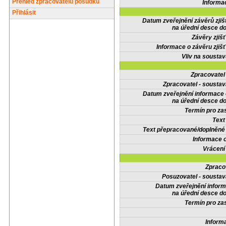
Přehled zpracovatelů posudků
Informa
Přihlásit
Datum zveřejnění závěrů zjiš
na úřední desce do
Závěry zjišť
Informace o závěru zjišť
Vliv na sousta
Zpracovate
Zpracovatel - soustav
Datum zveřejnění informace
na úřední desce do
Termín pro zas
Text
Text přepracované/doplněn
Informace 
Vrácení
Zpraco
Posuzovatel - soustav
Datum zveřejnění infor
na úřední desce do
Termín pro zas
Inform