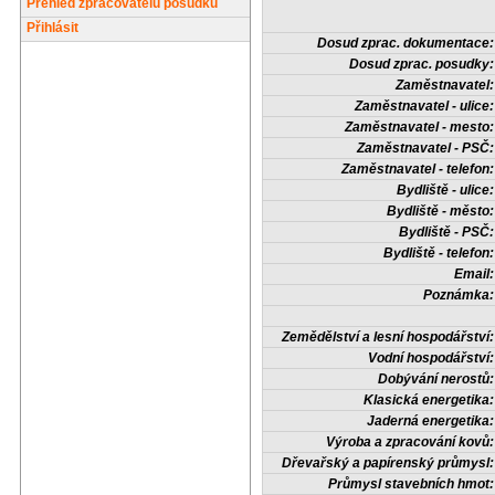
Přehled zpracovatelů posudků
Přihlásit
Dosud zprac. dokumentace:
Dosud zprac. posudky:
Zaměstnavatel:
Zaměstnavatel - ulice:
Zaměstnavatel - mesto:
Zaměstnavatel - PSČ:
Zaměstnavatel - telefon:
Bydliště - ulice:
Bydliště - město:
Bydliště - PSČ:
Bydliště - telefon:
Email:
Poznámka:
Zemědělství a lesní hospodářství:
Vodní hospodářství:
Dobývání nerostů:
Klasická energetika:
Jaderná energetika:
Výroba a zpracování kovů:
Dřevařský a papírenský průmysl:
Průmysl stavebních hmot: