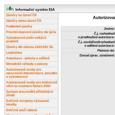
Informační systém EIA
Záměry na území ČR
Autorizova
Záměry mimo území ČR
Podlimitní záměry
Jméno:
Prioritní dopravní záměry dle §23a
Č.j. rozhodnutí
o prodloužení autorizace:
Vyhodnocení změn velkých
projektů
Č.j. osvědčení/rozhodnutí
o udělení autorizace:
Záměry dle zákona 244/1992 Sb.
Platnost do:
Legislativa
Dosud zprac. oznámení:
Autorizace - pokyny a sdělení
Metodické výklady a pokyny
Autorizované osoby pro
zpracování dokumentace, posudku
a vyhodnocení
Autorizované osoby pro hodnocení
vlivů na soustavu Natura 2000
Seznam pracovníků příslušných
úřadů
Dotčené evropsky významné
lokality
Dotčené ptačí oblasti