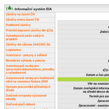
Informační systém EIA
Záměry na území ČR
Záměry mimo území ČR
Podlimitní záměry
Prioritní dopravní záměry dle §23a
Znění 
Vyhodnocení změn velkých
projektů
Záměry dle zákona 244/1992 Sb.
Legislativa
Autorizace - pokyny a sdělení
Metodické výklady a pokyny
Autorizované osoby pro
zpracování dokumentace, posudku
IČO
a vyhodnocení
Datum a čas pos
Autorizované osoby pro hodnocení
vlivů na soustavu Natura 2000
Vliv na sousta
Seznam pracovníků příslušných
Datum zveřejnění inform
úřadů
na úřední desce do
Dotčené evropsky významné
Termín pro zas
lokality
Zpracov
Dotčené ptačí oblasti
Zpracovatel - soustav