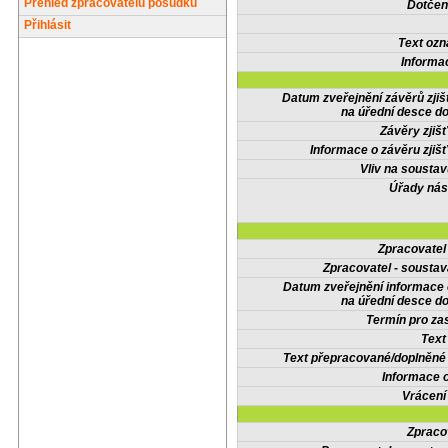
Přehled zpracovatelů posudků
Dotčené
Přihlásit
Text oz
Informa
Datum zveřejnění závěrů zjiš
na úřední desce do
Závěry zjišť
Informace o závěru zjišť
Vliv na sousta
Úřady nás
Zpracovate
Zpracovatel - soustav
Datum zveřejnění informace
na úřední desce do
Termín pro zas
Text
Text přepracované/doplněn
Informace 
Vrácení
Zpraco