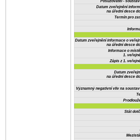
Posuzovatel - soustav
Datum zveřejnění infor
na úřední desce do
Termín pro zas
Inform
Datum zveřejnění informace o veřej
na úřední desce do
Informace o místě
1. veřejn
Zápis z 1. veřejn
Datum zveřejn
na úřední desce do
Významný negativní vliv na soustav
Te
Prodlouže
Stát do
Mezistá